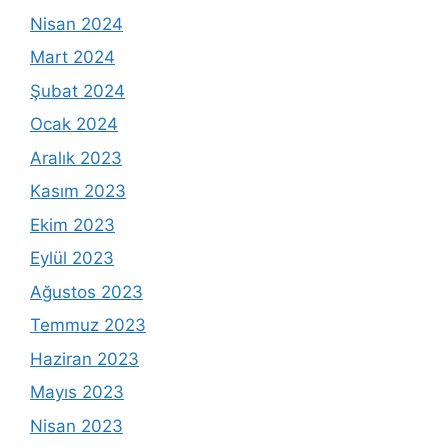
Nisan 2024
Mart 2024
Şubat 2024
Ocak 2024
Aralık 2023
Kasım 2023
Ekim 2023
Eylül 2023
Ağustos 2023
Temmuz 2023
Haziran 2023
Mayıs 2023
Nisan 2023