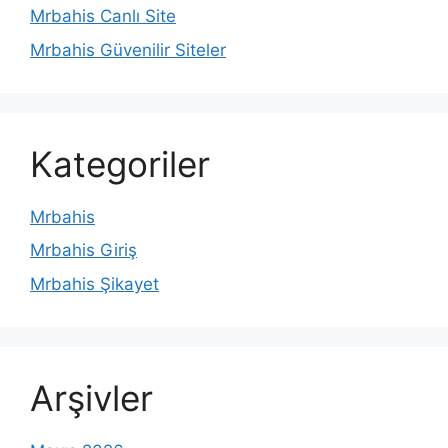
Mrbahis Canlı Site
Mrbahis Güvenilir Siteler
Kategoriler
Mrbahis
Mrbahis Giriş
Mrbahis Şikayet
Arşivler