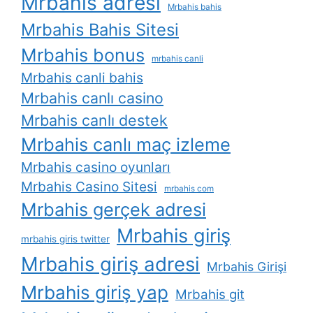
Mrbahis adresi
Mrbahis bahis
Mrbahis Bahis Sitesi
Mrbahis bonus
mrbahis canli
Mrbahis canli bahis
Mrbahis canlı casino
Mrbahis canlı destek
Mrbahis canlı maç izleme
Mrbahis casino oyunları
Mrbahis Casino Sitesi
mrbahis com
Mrbahis gerçek adresi
Mrbahis giriş
mrbahis giris twitter
Mrbahis giriş adresi
Mrbahis Girişi
Mrbahis giriş yap
Mrbahis git