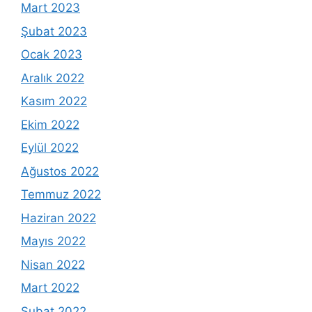
Mart 2023
Şubat 2023
Ocak 2023
Aralık 2022
Kasım 2022
Ekim 2022
Eylül 2022
Ağustos 2022
Temmuz 2022
Haziran 2022
Mayıs 2022
Nisan 2022
Mart 2022
Şubat 2022