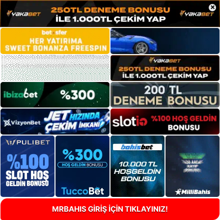
×
MRBAHIS GİRİŞ İÇİN TIKLAYINIZ!