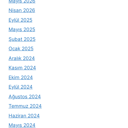
Mayıs 2026
Nisan 2026
Eylül 2025
Mayıs 2025
Şubat 2025
Ocak 2025
Aralık 2024
Kasım 2024
Ekim 2024
Eylül 2024
Ağustos 2024
Temmuz 2024
Haziran 2024
Mayıs 2024