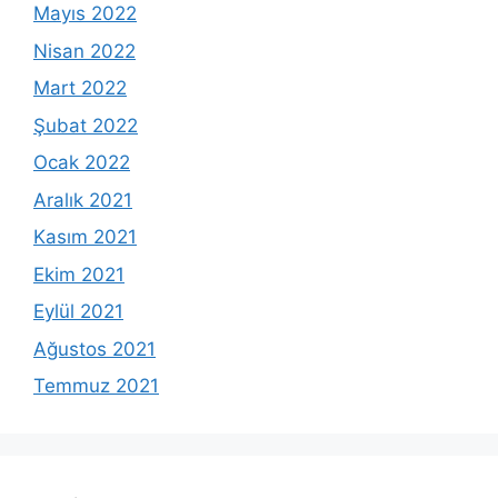
Mayıs 2022
Nisan 2022
Mart 2022
Şubat 2022
Ocak 2022
Aralık 2021
Kasım 2021
Ekim 2021
Eylül 2021
Ağustos 2021
Temmuz 2021