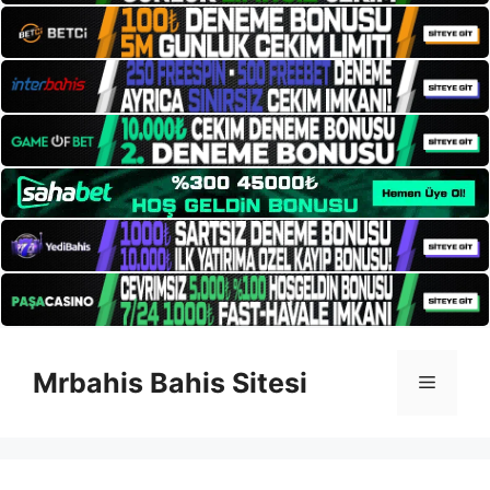
İçeriğe
atla
Mrbahis Bahis Sitesi
Menü