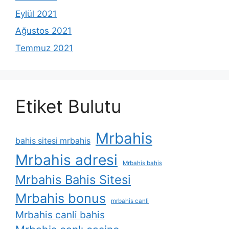
Eylül 2021
Ağustos 2021
Temmuz 2021
Etiket Bulutu
Mrbahis
bahis sitesi mrbahis
Mrbahis adresi
Mrbahis bahis
Mrbahis Bahis Sitesi
Mrbahis bonus
mrbahis canli
Mrbahis canli bahis