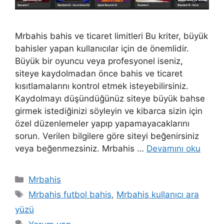
Mrbahis bahis ve ticaret limitleri Bu kriter, büyük
bahisler yapan kullanıcılar için de önemlidir.
Büyük bir oyuncu veya profesyonel iseniz,
siteye kaydolmadan önce bahis ve ticaret
kısıtlamalarını kontrol etmek isteyebilirsiniz.
Kaydolmayı düşündüğünüz siteye büyük bahse
girmek istediğinizi söyleyin ve kibarca sizin için
özel düzenlemeler yapıp yapamayacaklarını
sorun. Verilen bilgilere göre siteyi beğenirsiniz
veya beğenmezsiniz. Mrbahis …
Devamını oku
Kategoriler
Mrbahis
Etiketler
Mrbahis futbol bahis
,
Mrbahis kullanıcı ara
yüzü