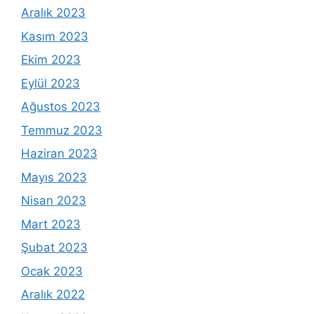
Aralık 2023
Kasım 2023
Ekim 2023
Eylül 2023
Ağustos 2023
Temmuz 2023
Haziran 2023
Mayıs 2023
Nisan 2023
Mart 2023
Şubat 2023
Ocak 2023
Aralık 2022