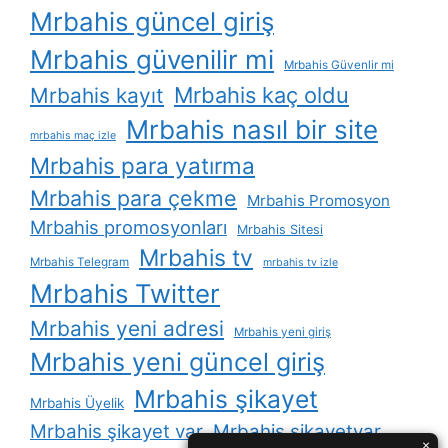
Mrbahis güncel giriş
Mrbahis güvenilir mi
Mrbahis Güvenlir mi
Mrbahis kaç oldu
Mrbahis kayıt
Mrbahis nasıl bir site
mrbahis maç izle
Mrbahis para yatırma
Mrbahis para çekme
Mrbahis Promosyon
Mrbahis promosyonları
Mrbahis Sitesi
Mrbahis tv
Mrbahis Telegram
mrbahis tv izle
Mrbahis Twitter
Mrbahis yeni adresi
Mrbahis yeni giriş
Mrbahis yeni güncel giriş
Mrbahis şikayet
Mrbahis Üyelik
Mrbahis şikayet var
Mrbahis şikayetvar