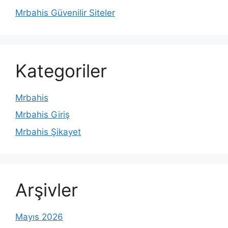
Mrbahis Güvenilir Siteler
Kategoriler
Mrbahis
Mrbahis Giriş
Mrbahis Şikayet
Arşivler
Mayıs 2026