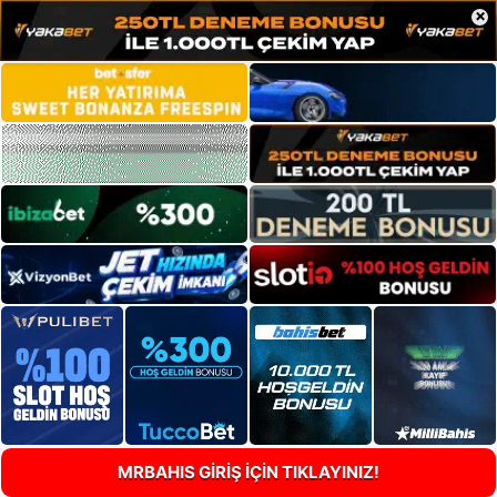
×
MRBAHIS GİRİŞ İÇİN TIKLAYINIZ!