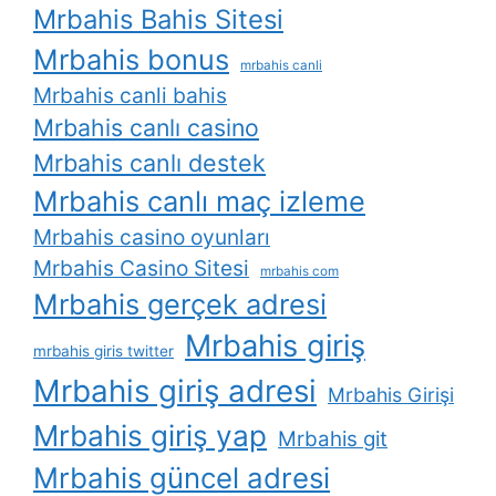
Mrbahis Bahis Sitesi
Mrbahis bonus
mrbahis canli
Mrbahis canli bahis
Mrbahis canlı casino
Mrbahis canlı destek
Mrbahis canlı maç izleme
Mrbahis casino oyunları
Mrbahis Casino Sitesi
mrbahis com
Mrbahis gerçek adresi
Mrbahis giriş
mrbahis giris twitter
Mrbahis giriş adresi
Mrbahis Girişi
Mrbahis giriş yap
Mrbahis git
Mrbahis güncel adresi