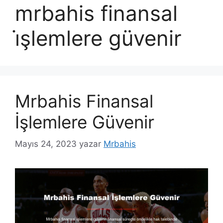
mrbahis finansal
i̇şlemlere güvenir
Mrbahis Finansal
İşlemlere Güvenir
Mayıs 24, 2023
yazar
Mrbahis