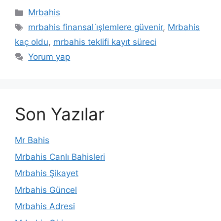
Kategoriler
Mrbahis
Etiketler
mrbahis finansal i̇şlemlere güvenir
,
Mrbahis
kaç oldu
,
mrbahis teklifi kayıt süreci
Yorum yap
Son Yazılar
Mr Bahis
Mrbahis Canlı Bahisleri
Mrbahis Şikayet
Mrbahis Güncel
Mrbahis Adresi