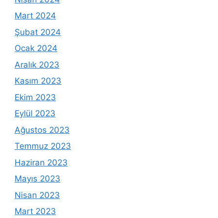
Mart 2024
Şubat 2024
Ocak 2024
Aralık 2023
Kasım 2023
Ekim 2023
Eylül 2023
Ağustos 2023
Temmuz 2023
Haziran 2023
Mayıs 2023
Nisan 2023
Mart 2023