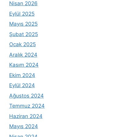
Nisan 2026
Eylül 2025
Mayıs 2025
Şubat 2025
Ocak 2025
Aralık 2024
Kasım 2024
Ekim 2024
Eylül 2024
Ağustos 2024
Temmuz 2024
Haziran 2024
Mayıs 2024
Nisan 2024