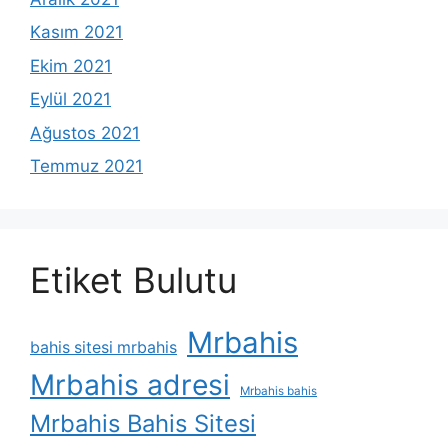
Kasım 2021
Ekim 2021
Eylül 2021
Ağustos 2021
Temmuz 2021
Etiket Bulutu
Mrbahis
bahis sitesi mrbahis
Mrbahis adresi
Mrbahis bahis
Mrbahis Bahis Sitesi