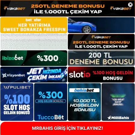
×
MRBAHIS GİRİŞ İÇİN TIKLAYINIZ!