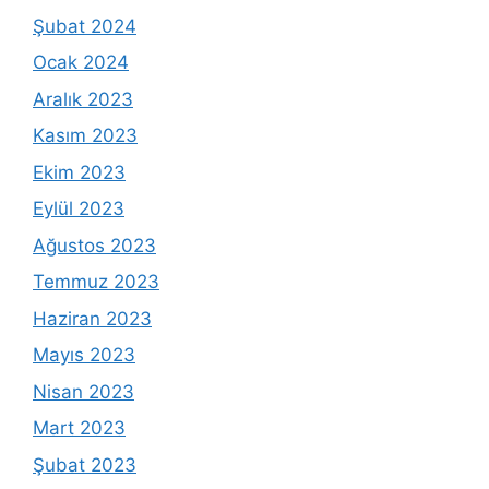
Şubat 2024
Ocak 2024
Aralık 2023
Kasım 2023
Ekim 2023
Eylül 2023
Ağustos 2023
Temmuz 2023
Haziran 2023
Mayıs 2023
Nisan 2023
Mart 2023
Şubat 2023