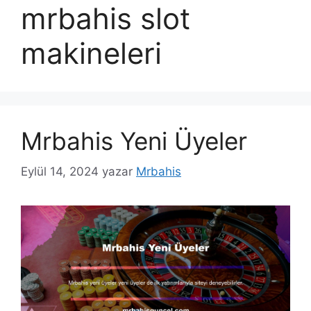
mrbahis slot
makineleri
Mrbahis Yeni Üyeler
Eylül 14, 2024
yazar
Mrbahis