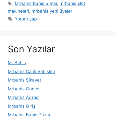
Etiketler
Mrbahis Bahis Sitesi
,
mrbahis slot
makineleri
,
mrbahis yeni üyeler
Yorum yap
Son Yazılar
Mr Bahis
Mrbahis Canlı Bahisleri
Mrbahis Şikayet
Mrbahis Güncel
Mrbahis Adresi
Mrbahis Giriş
Mrbahis Bahis Pazarı