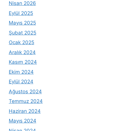
Nisan 2026
Eylül 2025
Mayıs 2025
Şubat 2025
Ocak 2025
Aralık 2024
Kasım 2024
Ekim 2024
Eylül 2024
Ağustos 2024
Temmuz 2024
Haziran 2024
Mayıs 2024
Nisan 2024