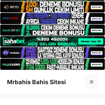
İçeriğe
atla
Mrbahis Bahis Sitesi
Menü