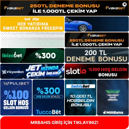
×
MRBAHIS GİRİŞ İÇİN TIKLAYINIZ!