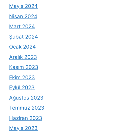
Mayıs 2024
Nisan 2024
Mart 2024
Şubat 2024
Ocak 2024
Aralık 2023
Kasım 2023
Ekim 2023
Eylül 2023
Ağustos 2023
Temmuz 2023
Haziran 2023
Mayıs 2023