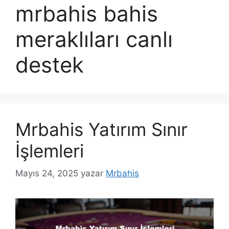
mrbahis bahis
meraklıları canlı
destek
Mrbahis Yatırım Sınır
İşlemleri
Mayıs 24, 2025
yazar
Mrbahis