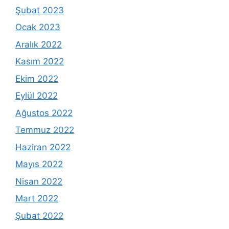
Şubat 2023
Ocak 2023
Aralık 2022
Kasım 2022
Ekim 2022
Eylül 2022
Ağustos 2022
Temmuz 2022
Haziran 2022
Mayıs 2022
Nisan 2022
Mart 2022
Şubat 2022