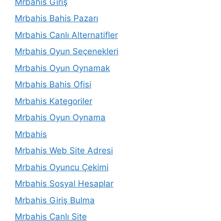
Mrbahis Giriş
Mrbahis Bahis Pazarı
Mrbahis Canlı Alternatifler
Mrbahis Oyun Seçenekleri
Mrbahis Oyun Oynamak
Mrbahis Bahis Ofisi
Mrbahis Kategoriler
Mrbahis Oyun Oynama
Mrbahis
Mrbahis Web Site Adresi
Mrbahis Oyuncu Çekimi
Mrbahis Sosyal Hesaplar
Mrbahis Giriş Bulma
Mrbahis Canlı Site