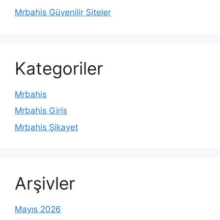
Mrbahis Güvenilir Siteler
Kategoriler
Mrbahis
Mrbahis Giriş
Mrbahis Şikayet
Arşivler
Mayıs 2026