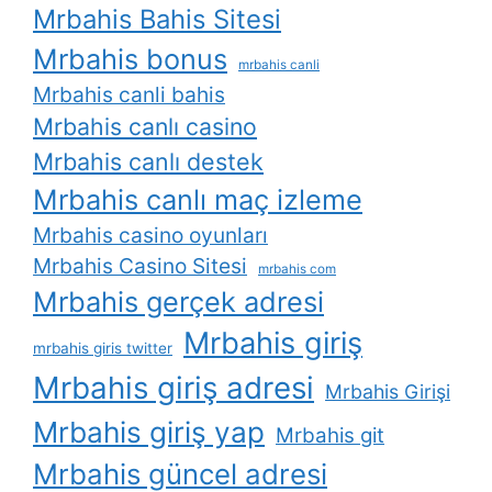
Mrbahis Bahis Sitesi
Mrbahis bonus
mrbahis canli
Mrbahis canli bahis
Mrbahis canlı casino
Mrbahis canlı destek
Mrbahis canlı maç izleme
Mrbahis casino oyunları
Mrbahis Casino Sitesi
mrbahis com
Mrbahis gerçek adresi
Mrbahis giriş
mrbahis giris twitter
Mrbahis giriş adresi
Mrbahis Girişi
Mrbahis giriş yap
Mrbahis git
Mrbahis güncel adresi