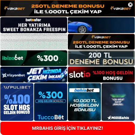
×
MRBAHIS GİRİŞ İÇİN TIKLAYINIZ!