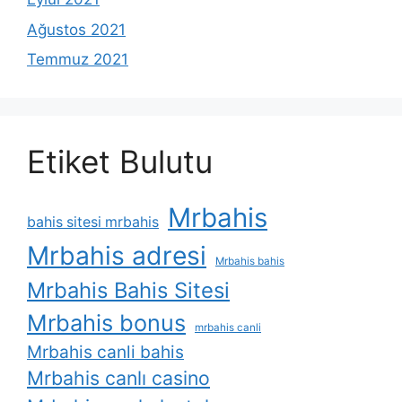
Ağustos 2021
Temmuz 2021
Etiket Bulutu
Mrbahis
bahis sitesi mrbahis
Mrbahis adresi
Mrbahis bahis
Mrbahis Bahis Sitesi
Mrbahis bonus
mrbahis canli
Mrbahis canli bahis
Mrbahis canlı casino