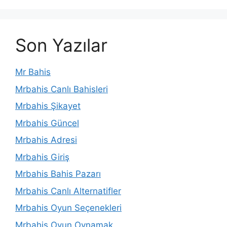
Son Yazılar
Mr Bahis
Mrbahis Canlı Bahisleri
Mrbahis Şikayet
Mrbahis Güncel
Mrbahis Adresi
Mrbahis Giriş
Mrbahis Bahis Pazarı
Mrbahis Canlı Alternatifler
Mrbahis Oyun Seçenekleri
Mrbahis Oyun Oynamak