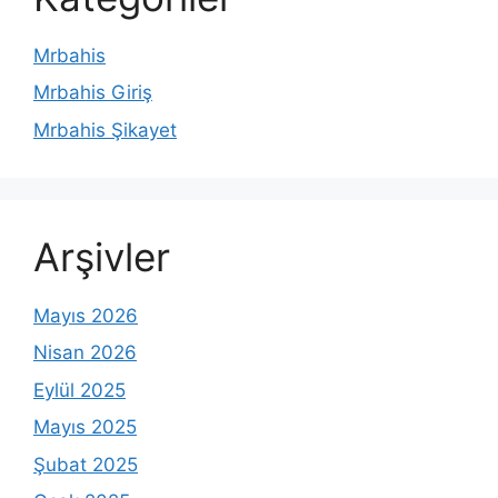
Mrbahis
Mrbahis Giriş
Mrbahis Şikayet
Arşivler
Mayıs 2026
Nisan 2026
Eylül 2025
Mayıs 2025
Şubat 2025