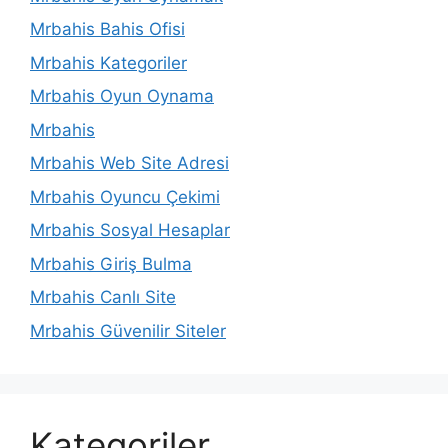
Mrbahis Bahis Ofisi
Mrbahis Kategoriler
Mrbahis Oyun Oynama
Mrbahis
Mrbahis Web Site Adresi
Mrbahis Oyuncu Çekimi
Mrbahis Sosyal Hesaplar
Mrbahis Giriş Bulma
Mrbahis Canlı Site
Mrbahis Güvenilir Siteler
Kategoriler