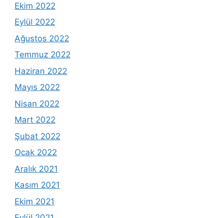
Ekim 2022
Eylül 2022
Ağustos 2022
Temmuz 2022
Haziran 2022
Mayıs 2022
Nisan 2022
Mart 2022
Şubat 2022
Ocak 2022
Aralık 2021
Kasım 2021
Ekim 2021
Eylül 2021