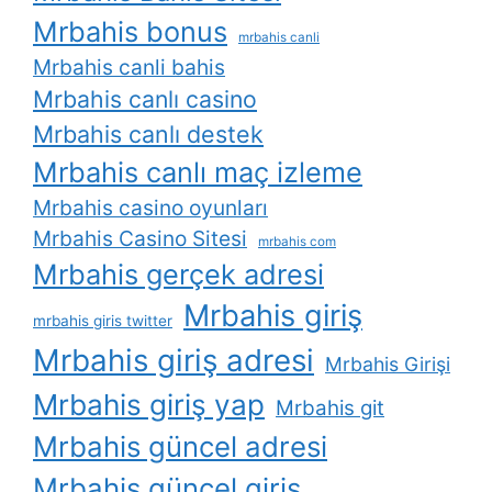
Mrbahis bonus
mrbahis canli
Mrbahis canli bahis
Mrbahis canlı casino
Mrbahis canlı destek
Mrbahis canlı maç izleme
Mrbahis casino oyunları
Mrbahis Casino Sitesi
mrbahis com
Mrbahis gerçek adresi
Mrbahis giriş
mrbahis giris twitter
Mrbahis giriş adresi
Mrbahis Girişi
Mrbahis giriş yap
Mrbahis git
Mrbahis güncel adresi
Mrbahis güncel giriş