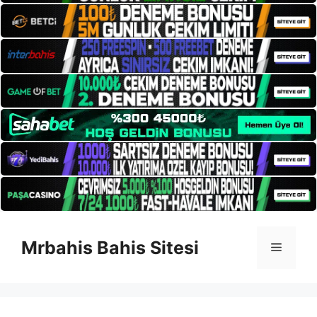
İçeriğe
atla
Mrbahis Bahis Sitesi
Menü