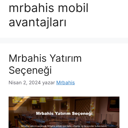
mrbahis mobil
avantajları
Mrbahis Yatırım
Seçeneği
Nisan 2, 2024
yazar
Mrbahis