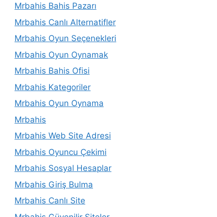
Mrbahis Bahis Pazarı
Mrbahis Canlı Alternatifler
Mrbahis Oyun Seçenekleri
Mrbahis Oyun Oynamak
Mrbahis Bahis Ofisi
Mrbahis Kategoriler
Mrbahis Oyun Oynama
Mrbahis
Mrbahis Web Site Adresi
Mrbahis Oyuncu Çekimi
Mrbahis Sosyal Hesaplar
Mrbahis Giriş Bulma
Mrbahis Canlı Site
Mrbahis Güvenilir Siteler