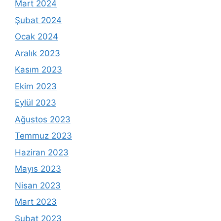
Mart 2024
Şubat 2024
Ocak 2024
Aralık 2023
Kasım 2023
Ekim 2023
Eylül 2023
Ağustos 2023
Temmuz 2023
Haziran 2023
Mayıs 2023
Nisan 2023
Mart 2023
Şubat 2023