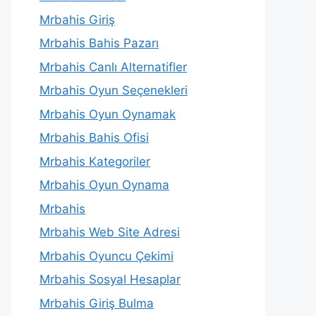
Mrbahis Giriş
Mrbahis Bahis Pazarı
Mrbahis Canlı Alternatifler
Mrbahis Oyun Seçenekleri
Mrbahis Oyun Oynamak
Mrbahis Bahis Ofisi
Mrbahis Kategoriler
Mrbahis Oyun Oynama
Mrbahis
Mrbahis Web Site Adresi
Mrbahis Oyuncu Çekimi
Mrbahis Sosyal Hesaplar
Mrbahis Giriş Bulma