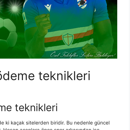
deme teknikleri
e teknikleri
 ki kaçak sitelerden biridir. Bu nedenle güncel
yor. Hesap açanlara önce spor arkasından ise