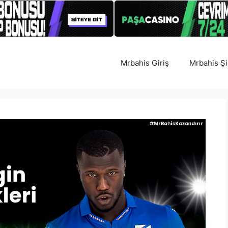
Mrbahis Giriş
Mrbahis Şi