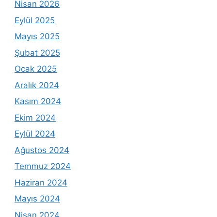
Nisan 2026
Eylül 2025
Mayıs 2025
Şubat 2025
Ocak 2025
Aralık 2024
Kasım 2024
Ekim 2024
Eylül 2024
Ağustos 2024
Temmuz 2024
Haziran 2024
Mayıs 2024
Nisan 2024