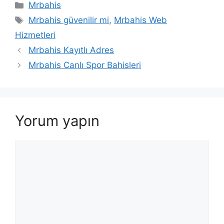
Kategoriler
Mrbahis
Etiketler
Mrbahis güvenilir mi
,
Mrbahis Web
Hizmetleri
Mrbahis Kayıtlı Adres
Mrbahis Canlı Spor Bahisleri
Yorum yapın
Yorum