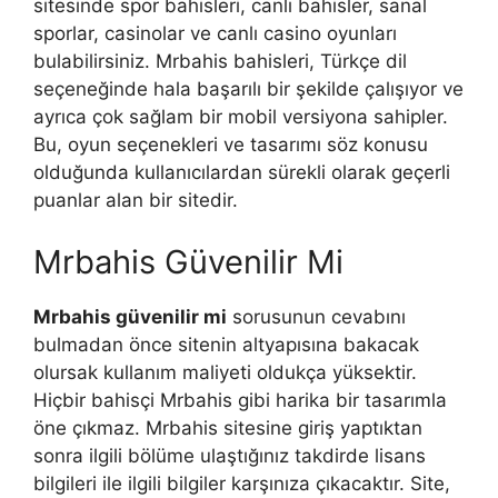
sitesinde spor bahisleri, canlı bahisler, sanal
sporlar, casinolar ve canlı casino oyunları
bulabilirsiniz. Mrbahis bahisleri, Türkçe dil
seçeneğinde hala başarılı bir şekilde çalışıyor ve
ayrıca çok sağlam bir mobil versiyona sahipler.
Bu, oyun seçenekleri ve tasarımı söz konusu
olduğunda kullanıcılardan sürekli olarak geçerli
puanlar alan bir sitedir.
Mrbahis Güvenilir Mi
Mrbahis güvenilir mi
sorusunun cevabını
bulmadan önce sitenin altyapısına bakacak
olursak kullanım maliyeti oldukça yüksektir.
Hiçbir bahisçi Mrbahis gibi harika bir tasarımla
öne çıkmaz. Mrbahis sitesine giriş yaptıktan
sonra ilgili bölüme ulaştığınız takdirde lisans
bilgileri ile ilgili bilgiler karşınıza çıkacaktır. Site,