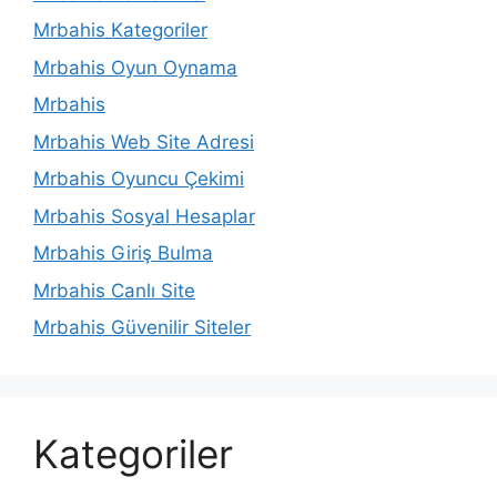
Mrbahis Kategoriler
Mrbahis Oyun Oynama
Mrbahis
Mrbahis Web Site Adresi
Mrbahis Oyuncu Çekimi
Mrbahis Sosyal Hesaplar
Mrbahis Giriş Bulma
Mrbahis Canlı Site
Mrbahis Güvenilir Siteler
Kategoriler