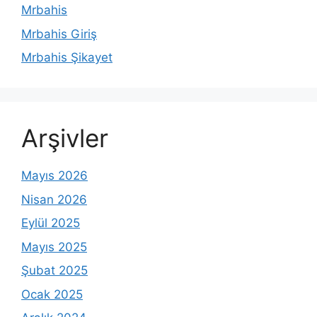
Mrbahis
Mrbahis Giriş
Mrbahis Şikayet
Arşivler
Mayıs 2026
Nisan 2026
Eylül 2025
Mayıs 2025
Şubat 2025
Ocak 2025