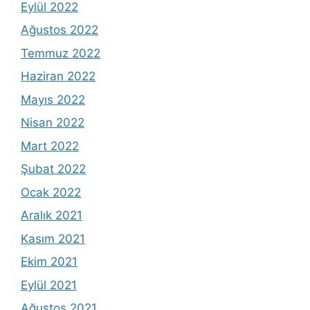
Eylül 2022
Ağustos 2022
Temmuz 2022
Haziran 2022
Mayıs 2022
Nisan 2022
Mart 2022
Şubat 2022
Ocak 2022
Aralık 2021
Kasım 2021
Ekim 2021
Eylül 2021
Ağustos 2021