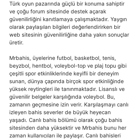
Türk oyun pazarında güçlü bir konuma sahiptir
ve çoğu forum sitesinde destek açarak
güvenilirliğini kanıtlamaya çalışmaktadır. Yaygın
olarak paylaşılan bilgileri değerlendirirken bir
web sitesinin güvenilirliğine daha yakın sonuçlar
üretir.
Mrbahis, üyelerine futbol, ​​basketbol, ​​tenis,
beyzbol, hentbol, ​​voleybol-top ve plaj topu gibi
çeşitli spor etkinliklerinde keyifli bir deneyim
sunan, dünya çapında birçok spor etkinliğinde
yüksek reytingleri ile tanınmaktadır. Lisanslı ve
güvenilir belgeler karşılığında voleybol. Bu,
zamanın geçmesine izin verir. Karşılaşmayı canlı
izleyen bahis severler de büyük heyecan
yaşadı. Canlı bahis bölümü olarak çoğu bahis
sitesinden daha yüksektir ve Mrbahis bunu her
zaman kullanıcıları ile paylaşır. Canlı bahisleri