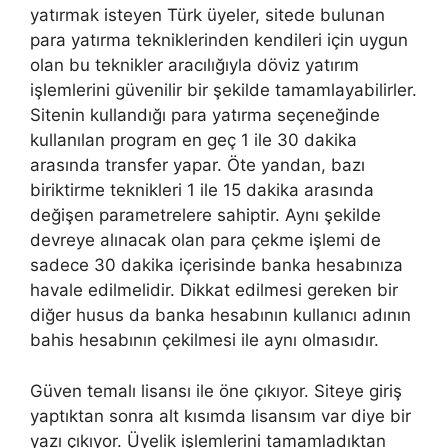
yatırmak isteyen Türk üyeler, sitede bulunan
para yatırma tekniklerinden kendileri için uygun
olan bu teknikler aracılığıyla döviz yatırım
işlemlerini güvenilir bir şekilde tamamlayabilirler.
Sitenin kullandığı para yatırma seçeneğinde
kullanılan program en geç 1 ile 30 dakika
arasında transfer yapar. Öte yandan, bazı
biriktirme teknikleri 1 ile 15 dakika arasında
değişen parametrelere sahiptir. Aynı şekilde
devreye alınacak olan para çekme işlemi de
sadece 30 dakika içerisinde banka hesabınıza
havale edilmelidir. Dikkat edilmesi gereken bir
diğer husus da banka hesabının kullanıcı adının
bahis hesabının çekilmesi ile aynı olmasıdır.
Güven temalı lisansı ile öne çıkıyor. Siteye giriş
yaptıktan sonra alt kısımda lisansım var diye bir
yazı çıkıyor. Üyelik işlemlerini tamamladıktan