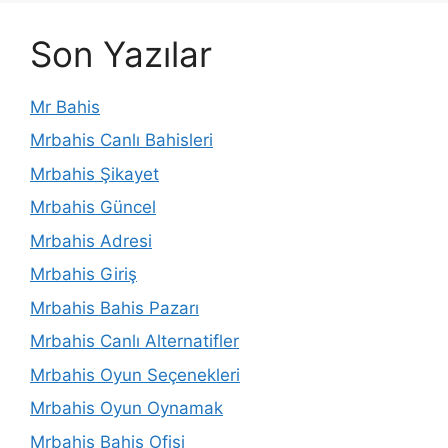
Son Yazılar
Mr Bahis
Mrbahis Canlı Bahisleri
Mrbahis Şikayet
Mrbahis Güncel
Mrbahis Adresi
Mrbahis Giriş
Mrbahis Bahis Pazarı
Mrbahis Canlı Alternatifler
Mrbahis Oyun Seçenekleri
Mrbahis Oyun Oynamak
Mrbahis Bahis Ofisi