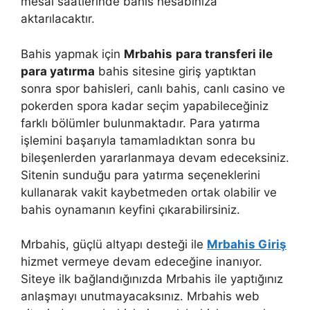
mesai saatlerinde bahis hesabınıza
aktarılacaktır.
Bahis yapmak için
Mrbahis
para transferi ile
para yatırma
bahis sitesine giriş yaptıktan
sonra spor bahisleri, canlı bahis, canlı casino ve
pokerden spora kadar seçim yapabileceğiniz
farklı bölümler bulunmaktadır. Para yatırma
işlemini başarıyla tamamladıktan sonra bu
bileşenlerden yararlanmaya devam edeceksiniz.
Sitenin sunduğu para yatırma seçeneklerini
kullanarak vakit kaybetmeden ortak olabilir ve
bahis oynamanın keyfini çıkarabilirsiniz.
Mrbahis, güçlü altyapı desteği ile
Mrbahis Giriş
hizmet vermeye devam edeceğine inanıyor.
Siteye ilk bağlandığınızda Mrbahis ile yaptığınız
anlaşmayı unutmayacaksınız. Mrbahis web