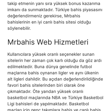
takip etmenin yanı sıra yüksek bonus kazanma
imkanı da sunmaktadır. Türkiye bahis piyasasını
değerlendirmeniz gerekirse, Mrbahis
bahislerinin en iyi canlı bahis sitesi olduğu
söylenebilir.
Mrbahis Web Hizmetleri
Kullanıcılara yüksek oranlı seçenekler sunan
sitelerin her zaman çok karlı olduğu da göz ardı
edilmektedir. Buna dünya genelinde futbol
maçlarına bahis oynanan ligler ve aynı ülkenin
alt ligleri dahildir. Bu açıdan değerlendirildiğinde
favori bahis sitelerinden biri olarak öne
çıkmaktadır. Öte yandan yüksek oranlı
basketbol maçlarında NBA ve Türkiye Basketbol
Ligi bahisleri de yapılmaktadır. Basketbol
maçları için genç takımlara bahis ve canlı bahis