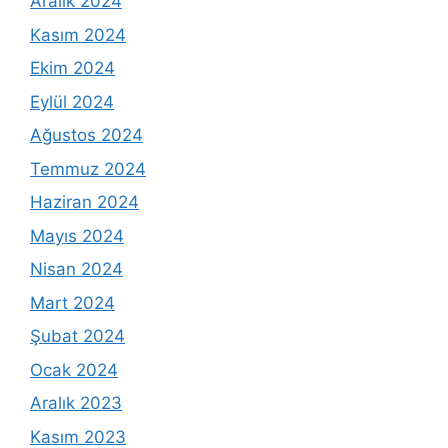
Aralık 2024
Kasım 2024
Ekim 2024
Eylül 2024
Ağustos 2024
Temmuz 2024
Haziran 2024
Mayıs 2024
Nisan 2024
Mart 2024
Şubat 2024
Ocak 2024
Aralık 2023
Kasım 2023