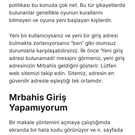
politikası bu konuda çok net. Bu tür şikayetlerde
bulunanlar genellikle oyunun kurallarını
bilmeyen ve oyuna yeni başlayan kişilerdir.
Yeni bir kullanıcıysanız ve yeni bir giriş adresi
bulmakta zorlanıyorsanız “ben” gibi olumsuz
durumlarla karşılaşabilirsiniz. İlk önce ‘Yeni giriş
adresi bulunamadı’ mesajını görmeniz, yeni giriş
adresinizin Mrbahis geldiğini gösterir. Lütfen
web sitemizi takip edin. Sitemiz, adresin en
güvenilir adresle eşleştiği tek ortamdır.
Mrbahis Giriş
Yapamıyorum
Bir makale yöntemini açmaya çalıştığımda
ekranda bir hata kodu görünüyor ve n. sayfada