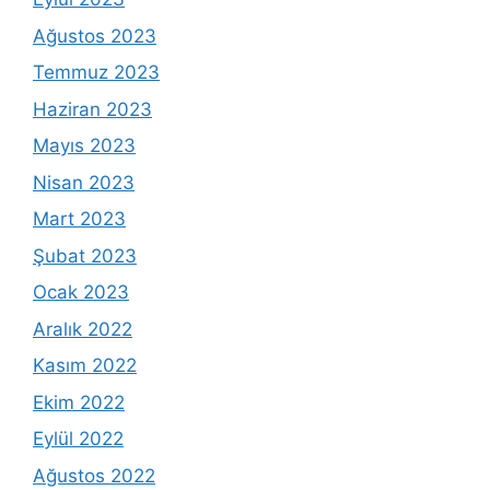
Ağustos 2023
Temmuz 2023
Haziran 2023
Mayıs 2023
Nisan 2023
Mart 2023
Şubat 2023
Ocak 2023
Aralık 2022
Kasım 2022
Ekim 2022
Eylül 2022
Ağustos 2022