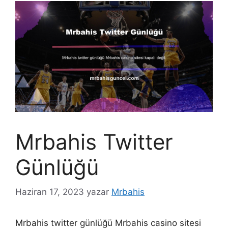
Mrbahis Twitter
Günlüğü
Haziran 17, 2023
yazar
Mrbahis
Mrbahis twitter günlüğü Mrbahis casino sitesi