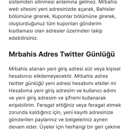
sistemden silinmesi anlamına gelmez. Mrbahis
web sitesini yeni adresinizde açarak, Bahisler
bölümüne girerek, Kuponlar bölümüne girerek,
oluşturduğunuz tüm kuponları gönderim
kısıtlaması olan adresler üzerinden takip
edebilirsiniz.
Mrbahis Adres Twitter Günlüğü
Mrbahis atanan yeni giriş adresi sizi veya kişisel
hesabınızı etkilemeyecektir.
Mrbahis adres
twitter günlüğü
yeni adresi hesabımı etkiler mi
Hesabıma yeni giriş adresim ve kullanıcı adımı
ve yeni giriş adresim ve şifremi kullanarak
erişebilirim. Feragat ettiğiniz veya feragat etmek
zorunda kaldığınız için, yeni kayıtlı adresinize
gönderilen paylarınız ve belgeleriniz aynen
devam eder. Üyeler için herhangi bir geri çekme