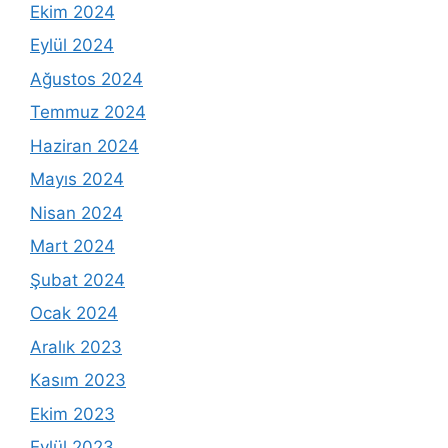
Ekim 2024
Eylül 2024
Ağustos 2024
Temmuz 2024
Haziran 2024
Mayıs 2024
Nisan 2024
Mart 2024
Şubat 2024
Ocak 2024
Aralık 2023
Kasım 2023
Ekim 2023
Eylül 2023