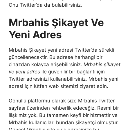
Onu Twitter’da da bulabilirsiniz.
Mrbahis Şikayet Ve
Yeni Adres
Mrbahis Şikayet yeni adresi Twitter’da sürekli
güncellenecektir. Bu adrese herhangi bir
cihazdan kolayca erişebilirsiniz.
Mrbahis şikayet
ve yeni adres
ile güvenilir bir bağlantı için
Twitter adresinizi kullanabilirsiniz. Mrbahis yeni
adresi için lütfen web sitemizi ziyaret edin.
Gönüllü platformu olarak size Mrbahis Twitter
sayfası üzerinden rehberlik edeceğiz. Resmi bir
ilişkimiz yok. Bu tamamen keyfi bir hizmettir ve
Mrbahis kullanıcıları bundan şikayetçi olmuştur.
Güncel Mrbahis site giriş adresinize bu