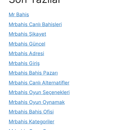
Mr Bahis
Mrbahis Canlı Bahisleri
Mrbahis Şikayet
Mrbahis Güncel
Mrbahis Adresi
Mrbahis Giriş
Mrbahis Bahis Pazarı
Mrbahis Canlı Alternatifler
Mrbahis Oyun Seçenekleri
Mrbahis Oyun Oynamak
Mrbahis Bahis Ofisi
Mrbahis Kategoriler