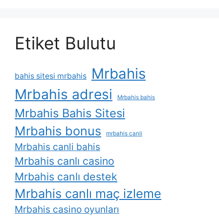
Etiket Bulutu
Mrbahis
bahis sitesi mrbahis
Mrbahis adresi
Mrbahis bahis
Mrbahis Bahis Sitesi
Mrbahis bonus
mrbahis canli
Mrbahis canli bahis
Mrbahis canlı casino
Mrbahis canlı destek
Mrbahis canlı maç izleme
Mrbahis casino oyunları