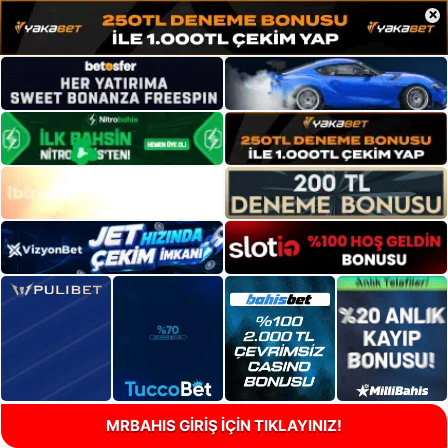
×
MRBAHIS GİRİŞ İÇİN TIKLAYINIZ!