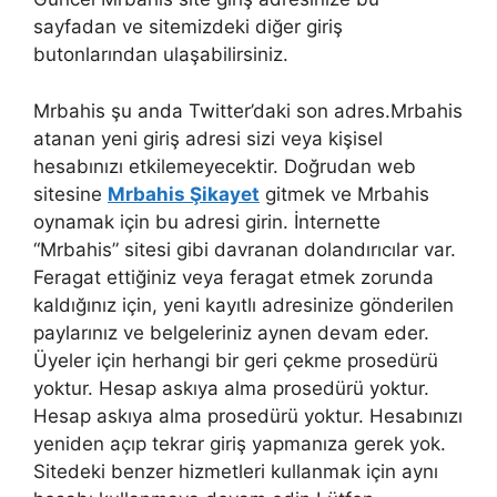
sayfadan ve sitemizdeki diğer giriş
butonlarından ulaşabilirsiniz.
Mrbahis şu anda Twitter’daki son adres.Mrbahis
atanan yeni giriş adresi sizi veya kişisel
hesabınızı etkilemeyecektir. Doğrudan web
sitesine
Mrbahis Şikayet
gitmek ve Mrbahis
oynamak için bu adresi girin. İnternette
“Mrbahis” sitesi gibi davranan dolandırıcılar var.
Feragat ettiğiniz veya feragat etmek zorunda
kaldığınız için, yeni kayıtlı adresinize gönderilen
paylarınız ve belgeleriniz aynen devam eder.
Üyeler için herhangi bir geri çekme prosedürü
yoktur. Hesap askıya alma prosedürü yoktur.
Hesap askıya alma prosedürü yoktur. Hesabınızı
yeniden açıp tekrar giriş yapmanıza gerek yok.
Sitedeki benzer hizmetleri kullanmak için aynı