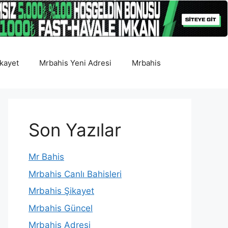
kayet
Mrbahis Yeni Adresi
Mrbahis
Son Yazılar
Mr Bahis
Mrbahis Canlı Bahisleri
Mrbahis Şikayet
Mrbahis Güncel
Mrbahis Adresi