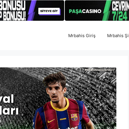
Mrbahis Giriş
Mrbahis Şi