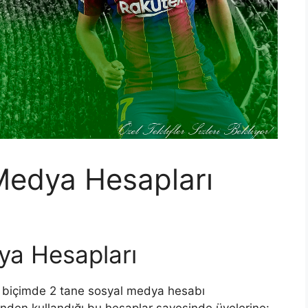
Medya Hesapları
ya Hesapları
r biçimde 2 tane sosyal medya hesabı
inden kullandığı bu hesaplar sayesinde üyelerine: