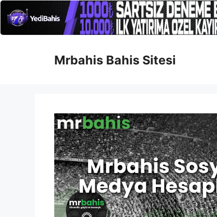
İçeriğe
atla
Mrbahis Bahis Sitesi