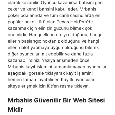
olarak kazanılır. Oyuncu kazanırsa bahsini geri
çeker ve kendi bahsini kabul eder. Mrbahis
poker odalarında ve tüm canlı casinolarda en
popüler poker türü olan Texas Hold’em’de
kazanmak için elinizin gücünü bilmek çok
önemlidir. Hangi ellerin en iyi olduğunu, hangi
ellerin başlangıç ​​noktanız olduğunu ve hangi
ellerin blöf yapmaya uygun olduğunu bilerek
diğer oyuncuları alt edebilir ve daha fazla
kazanabilirsiniz. Yazıya erişmeden önce
Mrbahis kayıt işlemini tamamlamayan oyuncular
aşağıdaki görsele tıklayarak kayıt işlemini
hemen tamamlayabilirler. Kayıtlı oyuncular
siteye erişmek için lütfen resme tıklayın.
Mrbahis Güvenilir Bir Web Sitesi
Midir