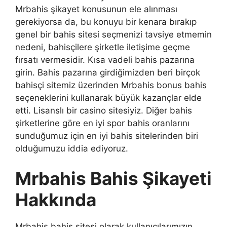
Mrbahis şikayet konusunun ele alınması
gerekiyorsa da, bu konuyu bir kenara bırakıp
genel bir bahis sitesi seçmenizi tavsiye etmemin
nedeni, bahisçilere şirketle iletişime geçme
fırsatı vermesidir. Kısa vadeli bahis pazarına
girin. Bahis pazarına girdiğimizden beri birçok
bahisçi sitemiz üzerinden Mrbahis bonus bahis
seçeneklerini kullanarak büyük kazançlar elde
etti. Lisanslı bir casino sitesiyiz. Diğer bahis
şirketlerine göre en iyi spor bahis oranlarını
sunduğumuz için en iyi bahis sitelerinden biri
olduğumuzu iddia ediyoruz.
Mrbahis Bahis Şikayeti
Hakkında
Mrbahis bahis sitesi olarak kullanıcılarımızın