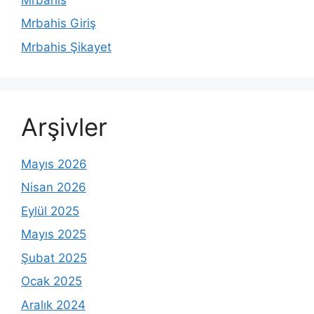
Mrbahis Giriş
Mrbahis Şikayet
Arşivler
Mayıs 2026
Nisan 2026
Eylül 2025
Mayıs 2025
Şubat 2025
Ocak 2025
Aralık 2024