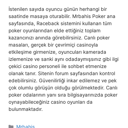
İstenilen sayıda oyuncu günün herhangi bir
saatinde masaya oturabilir. Mrbahis Poker ana
sayfasında, Raceback sistemini kullanan tüm
poker oyunlarından elde ettiğiniz toplam
kazancınızı anında görebilirsiniz. Canlı poker
masaları, gerçek bir çevrimiçi casinoyla
etkileşime girmenize, oyuncuları kamerada
izlemenize ve sanki aynı odadaymışsınız gibi ilgi
çekici casino personeli ile sohbet etmenize
olanak tanır. Sitenin forum sayfasından kontrol
edebilirsiniz. Güvenilirliği inkar edilemez ve pek
çok olumlu görüşün olduğu görülmektedir. Canlı
poker odalarının yanı sıra bilgisayarınızda poker
oynayabileceğiniz casino oyunları da
bulunmaktadır.
Kategoriler
Mrbahis