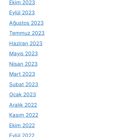
Ekim 2023
Eylül 2023
Ağustos 2023
Temmuz 2023
Haziran 2023
Mayıs 2023
Nisan 2023
Mart 2023
Şubat 2023
Ocak 2023
Aralık 2022
Kasım 2022
Ekim 2022
Eylül 2022