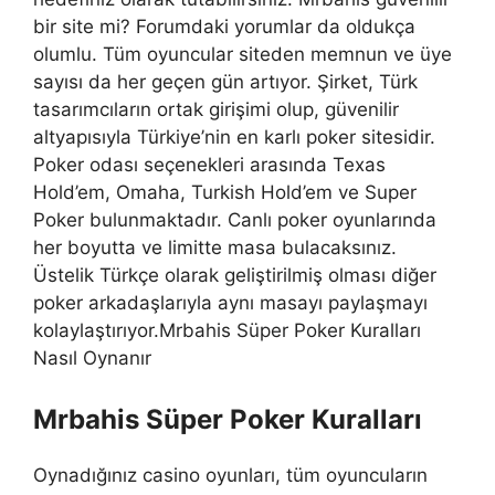
bir site mi? Forumdaki yorumlar da oldukça
olumlu. Tüm oyuncular siteden memnun ve üye
sayısı da her geçen gün artıyor. Şirket, Türk
tasarımcıların ortak girişimi olup, güvenilir
altyapısıyla Türkiye’nin en karlı poker sitesidir.
Poker odası seçenekleri arasında Texas
Hold’em, Omaha, Turkish Hold’em ve Super
Poker bulunmaktadır. Canlı poker oyunlarında
her boyutta ve limitte masa bulacaksınız.
Üstelik Türkçe olarak geliştirilmiş olması diğer
poker arkadaşlarıyla aynı masayı paylaşmayı
kolaylaştırıyor.Mrbahis Süper Poker Kuralları
Nasıl Oynanır
Mrbahis Süper Poker Kuralları
Oynadığınız casino oyunları, tüm oyuncuların