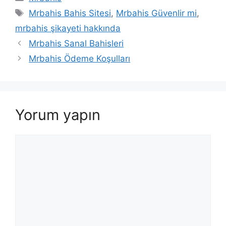
Etiketler
Mrbahis Bahis Sitesi
,
Mrbahis Güvenlir mi
,
mrbahis şikayeti hakkında
Mrbahis Sanal Bahisleri
Mrbahis Ödeme Koşulları
Yorum yapın
Yorum