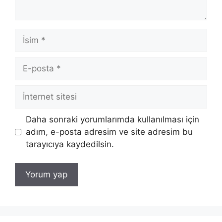
İsim
E-
posta
İnternet
sitesi
Daha sonraki yorumlarımda kullanılması için
adım, e-posta adresim ve site adresim bu
tarayıcıya kaydedilsin.