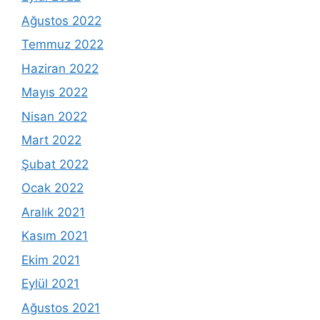
Ağustos 2022
Temmuz 2022
Haziran 2022
Mayıs 2022
Nisan 2022
Mart 2022
Şubat 2022
Ocak 2022
Aralık 2021
Kasım 2021
Ekim 2021
Eylül 2021
Ağustos 2021