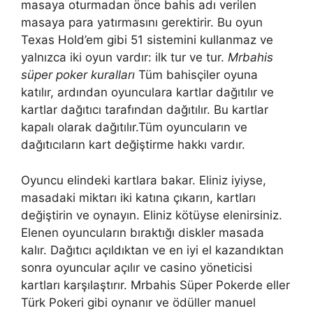
masaya oturmadan önce bahis adı verilen
masaya para yatırmasını gerektirir. Bu oyun
Texas Hold’em gibi 51 sistemini kullanmaz ve
yalnızca iki oyun vardır: ilk tur ve tur.
Mrbahis
süper poker kuralları
Tüm bahisçiler oyuna
katılır, ardından oyunculara kartlar dağıtılır ve
kartlar dağıtıcı tarafından dağıtılır. Bu kartlar
kapalı olarak dağıtılır.Tüm oyuncuların ve
dağıtıcıların kart değiştirme hakkı vardır.
Oyuncu elindeki kartlara bakar. Eliniz iyiyse,
masadaki miktarı iki katına çıkarın, kartları
değiştirin ve oynayın. Eliniz kötüyse elenirsiniz.
Elenen oyuncuların bıraktığı diskler masada
kalır. Dağıtıcı açıldıktan ve en iyi el kazandıktan
sonra oyuncular açılır ve casino yöneticisi
kartları karşılaştırır. Mrbahis Süper Pokerde eller
Türk Pokeri gibi oynanır ve ödüller manuel