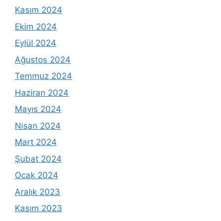
Kasım 2024
Ekim 2024
Eylül 2024
Ağustos 2024
Temmuz 2024
Haziran 2024
Mayıs 2024
Nisan 2024
Mart 2024
Şubat 2024
Ocak 2024
Aralık 2023
Kasım 2023