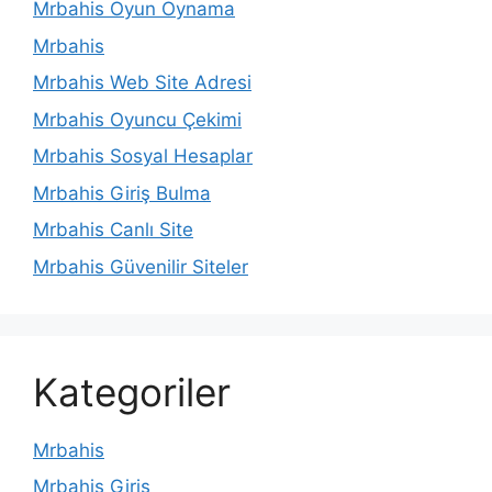
Mrbahis Oyun Oynama
Mrbahis
Mrbahis Web Site Adresi
Mrbahis Oyuncu Çekimi
Mrbahis Sosyal Hesaplar
Mrbahis Giriş Bulma
Mrbahis Canlı Site
Mrbahis Güvenilir Siteler
Kategoriler
Mrbahis
Mrbahis Giriş