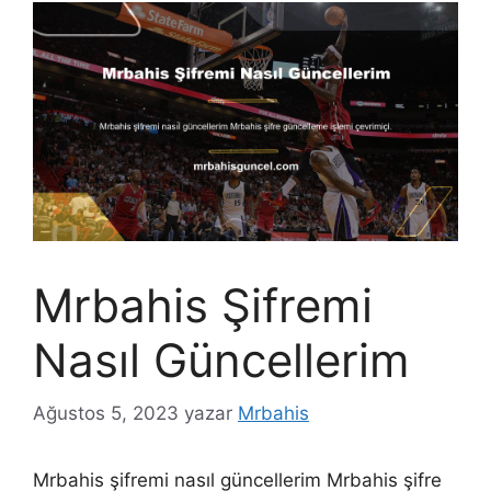
Mrbahis Şifremi
Nasıl Güncellerim
Ağustos 5, 2023
yazar
Mrbahis
Mrbahis şifremi nasıl güncellerim Mrbahis şifre