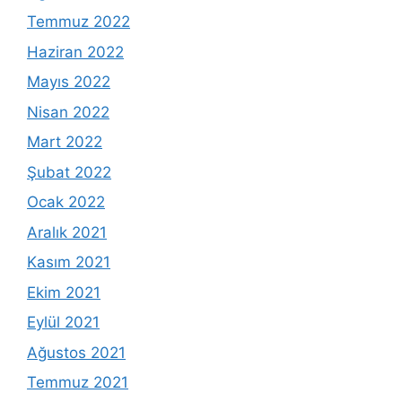
Temmuz 2022
Haziran 2022
Mayıs 2022
Nisan 2022
Mart 2022
Şubat 2022
Ocak 2022
Aralık 2021
Kasım 2021
Ekim 2021
Eylül 2021
Ağustos 2021
Temmuz 2021