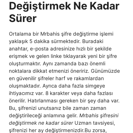
Değiştirmek Ne Kadar
Sürer
Ortalama bir Mrbahis şifre değiştirme işlemi
yaklaşık 5 dakika sürmektedir. Buradaki
anahtar, e-posta adresinize hızlı bir şekilde
erişmek ve gelen linke tıklayarak yeni bir şifre
oluşturmaktır. Aynı zamanda bazı önemli
noktalara dikkat etmenizi öneririz. Günümüzde
en güvenilir şifreler harf ve rakamlardan
oluşmaktadır. Ayrıca daha fazla simgeye
ihtiyacımız var. 8 karakter veya daha fazlası
önerilir. Hatırlanması gereken bir şey daha var.
Bu, şifrenizi unutsanız bile zaman zaman
değiştirileceği anlamına gelir.
Mrbahis şifresini
değiştirmek ne kadar sürer
Uzman tavsiyesi,
şifrenizi her ay değiştirmenizdir.Bu zorsa,