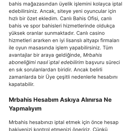
bahis mağazasından üyelik işlemini kolayca iptal
edebilirsiniz. Ancak, siteye yeni oyuncular için
hızlı bir özet ekledim. Canlı Bahis Ofisi, canlı
bahis ve spor bahisleri hizmetlerinde oldukça
yüksek oranlar sunmaktadır. Canlı casino
hizmetleri ararken en iyi lisanslı altyapı firmaları
ile oyun masasında işlem yapabilirsiniz. Tüm
avantajlar bir araya geldiğinde,
Mrbahis
aboneliğimi nasıl i̇ptal edebilirim
başvuru süreci
en sık sorulanlardan biridir. Ancak belirli
zamanlarda bir Üye çeşitli nedenlerle hesabını
kapatabilir.
Mrbahis Hesabım Askıya Alınırsa Ne
Yapmalıyım
Mrbahis hesabınızı iptal etmek için önce hesap
bakiyenizi kontrol etmenizi öneririz. Çünkü