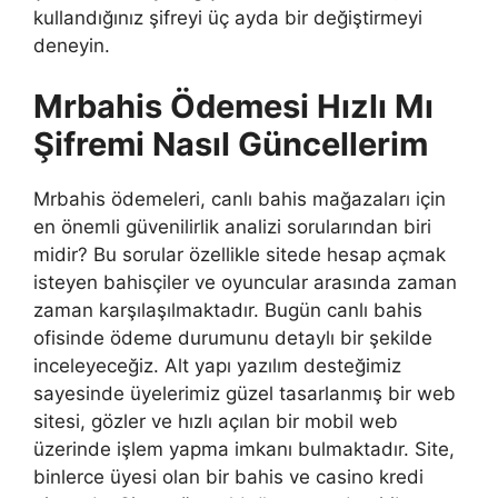
kullandığınız şifreyi üç ayda bir değiştirmeyi
deneyin.
Mrbahis Ödemesi Hızlı Mı
Şifremi Nasıl Güncellerim
Mrbahis ödemeleri, canlı bahis mağazaları için
en önemli güvenilirlik analizi sorularından biri
midir? Bu sorular özellikle sitede hesap açmak
isteyen bahisçiler ve oyuncular arasında zaman
zaman karşılaşılmaktadır. Bugün canlı bahis
ofisinde ödeme durumunu detaylı bir şekilde
inceleyeceğiz. Alt yapı yazılım desteğimiz
sayesinde üyelerimiz güzel tasarlanmış bir web
sitesi, gözler ve hızlı açılan bir mobil web
üzerinde işlem yapma imkanı bulmaktadır. Site,
binlerce üyesi olan bir bahis ve casino kredi