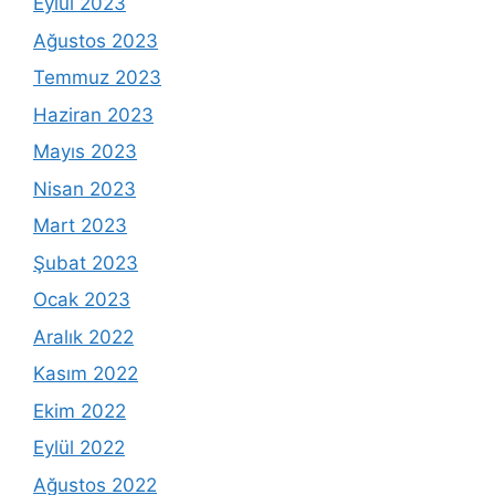
Eylül 2023
Ağustos 2023
Temmuz 2023
Haziran 2023
Mayıs 2023
Nisan 2023
Mart 2023
Şubat 2023
Ocak 2023
Aralık 2022
Kasım 2022
Ekim 2022
Eylül 2022
Ağustos 2022