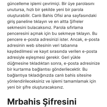
güncelleme işlemi çevrimiçi. Bir üye parolasını
unutursa, hızlı bir şekilde yeni bir parola
oluşturabilir. Canlı Bahis Ofisi ana sayfasındaki
giriş paneline tıklayın ve en altta Şifreler
sekmesini bulacaksınız. Parola sıfırlama
penceresini açmak için bu sekmeye tıklayın. Bu
pencere e-posta adresinizi ister. Ancak, e-posta
adresinin web sitesinin veri tabanına
kaydedilmesi ve kayıt sırasında verilen e-posta
adresiyle eşleşmesi gerekir. Geri yükle
düğmesine tıkladıktan sonra, e-posta adresinize
bir kurtarma bağlantısı gönderilecektir. Bu
bağlantıya tıkladığınızda canlı bahis sitesine
yönlendirileceksiniz ve işlemi tamamlamak için
yeni bir şifre oluşturacaksınız.
Mrbahis Şifresini