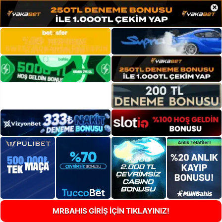
×
MRBAHIS GİRİŞ İÇİN TIKLAYINIZ!