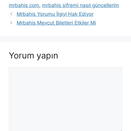
mrbahis com
,
mrbahis şifremi nasıl güncellerim
Mrbahis Yorumu İlgiyi Hak Ediyor
Mrbahis Mevcut Biletleri Etkiler Mi
Yorum yapın
Yorum