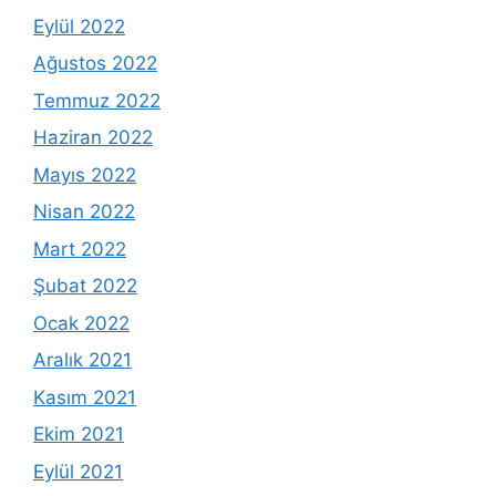
Eylül 2022
Ağustos 2022
Temmuz 2022
Haziran 2022
Mayıs 2022
Nisan 2022
Mart 2022
Şubat 2022
Ocak 2022
Aralık 2021
Kasım 2021
Ekim 2021
Eylül 2021