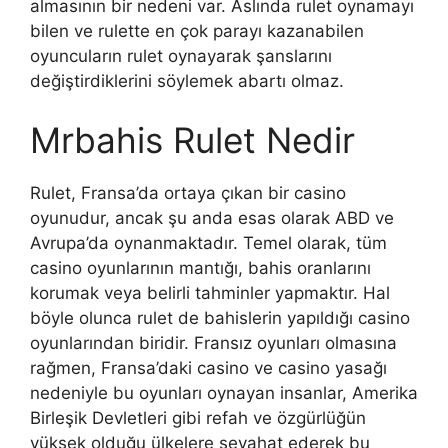
almasının bir nedeni var. Aslında rulet oynamayı
bilen ve rulette en çok parayı kazanabilen
oyuncuların rulet oynayarak şanslarını
değiştirdiklerini söylemek abartı olmaz.
Mrbahis Rulet Nedir
Rulet, Fransa’da ortaya çıkan bir casino
oyunudur, ancak şu anda esas olarak ABD ve
Avrupa’da oynanmaktadır. Temel olarak, tüm
casino oyunlarının mantığı, bahis oranlarını
korumak veya belirli tahminler yapmaktır. Hal
böyle olunca rulet de bahislerin yapıldığı casino
oyunlarından biridir. Fransız oyunları olmasına
rağmen, Fransa’daki casino ve casino yasağı
nedeniyle bu oyunları oynayan insanlar, Amerika
Birleşik Devletleri gibi refah ve özgürlüğün
yüksek olduğu ülkelere seyahat ederek bu