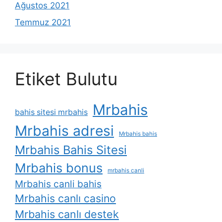
Ağustos 2021
Temmuz 2021
Etiket Bulutu
Mrbahis
bahis sitesi mrbahis
Mrbahis adresi
Mrbahis bahis
Mrbahis Bahis Sitesi
Mrbahis bonus
mrbahis canli
Mrbahis canli bahis
Mrbahis canlı casino
Mrbahis canlı destek