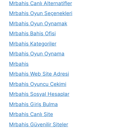
Mrbahis Canlı Alternatifler
Mrbahis Oyun Seçenekleri
Mrbahis Oyun Oynamak
Mrbahis Bahis Ofisi
Mrbahis Kategoriler
Mrbahis Oyun Oynama
Mrbahis
Mrbahis Web Site Adresi
Mrbahis Oyuncu Çekimi
Mrbahis Sosyal Hesaplar
Mrbahis Giriş Bulma
Mrbahis Canlı Site
Mrbahis Güvenilir Siteler