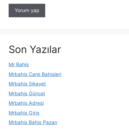
Son Yazılar
Mr Bahis
Mrbahis Canlı Bahisleri
Mrbahis Şikayet
Mrbahis Güncel
Mrbahis Adresi
Mrbahis Giriş
Mrbahis Bahis Pazarı