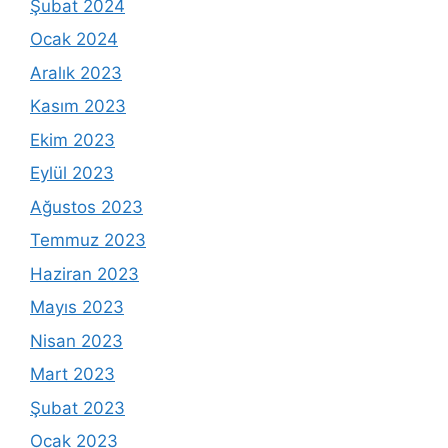
Şubat 2024
Ocak 2024
Aralık 2023
Kasım 2023
Ekim 2023
Eylül 2023
Ağustos 2023
Temmuz 2023
Haziran 2023
Mayıs 2023
Nisan 2023
Mart 2023
Şubat 2023
Ocak 2023