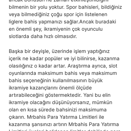
bilmenin bir yolu yoktur. Spor bahisleri, bildiğiniz
veya bilmediğiniz çoğu spor için listelenen
liglere bahis yapmanızı sağlar.Ancak buradaki
en önemli şey, ikramiyenin çok oyunculu
slotlarda daha hızlı olmasıdır.
Başka bir deyişle, üzerinde işlem yaptığınız
içerik ne kadar popüler ve iyi bilinirse, kazanma
olasılığınız o kadar artar. Araştırma ayrıca, slot
oyunlarında maksimum bahis veya maksimum
bahis seçeneğinin kullanılmasının büyük
ikramiye kazançlarını önemli ölçüde
artırabileceğini göstermektedir. Yani bu elin
ikramiye olacağını düşünüyorsanız, mümkün
olan en kısa sürede bahsinizi maksimuma
çıkarın. Mrbahis Para Yatırma Limitleri ile
kazanma şansınızı artırın Mrbahis Para Yatırma