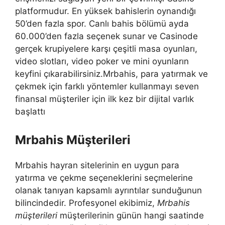
platformudur. En yüksek bahislerin oynandığı
50’den fazla spor. Canlı bahis bölümü ayda
60.000’den fazla seçenek sunar ve Casinode
gerçek krupiyelere karşı çeşitli masa oyunları,
video slotları, video poker ve mini oyunların
keyfini çıkarabilirsiniz.Mrbahis, para yatırmak ve
çekmek için farklı yöntemler kullanmayı seven
finansal müşteriler için ilk kez bir dijital varlık
başlattı
Mrbahis Müşterileri
Mrbahis hayran sitelerinin en uygun para
yatırma ve çekme seçeneklerini seçmelerine
olanak tanıyan kapsamlı ayrıntılar sunduğunun
bilincindedir. Profesyonel ekibimiz,
Mrbahis
müşterileri
müşterilerinin günün hangi saatinde