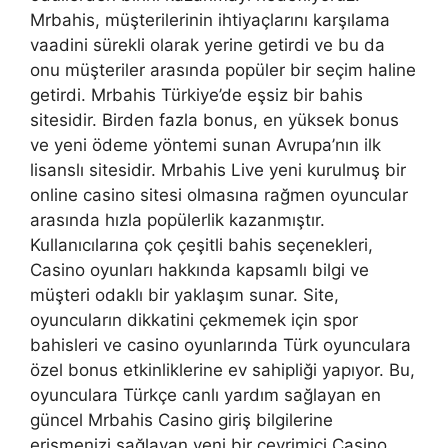
Mrbahis, müşterilerinin ihtiyaçlarını karşılama
vaadini sürekli olarak yerine getirdi ve bu da
onu müşteriler arasında popüler bir seçim haline
getirdi. Mrbahis Türkiye’de eşsiz bir bahis
sitesidir. Birden fazla bonus, en yüksek bonus
ve yeni ödeme yöntemi sunan Avrupa’nın ilk
lisanslı sitesidir. Mrbahis Live yeni kurulmuş bir
online casino sitesi olmasına rağmen oyuncular
arasında hızla popülerlik kazanmıştır.
Kullanıcılarına çok çeşitli bahis seçenekleri,
Casino oyunları hakkında kapsamlı bilgi ve
müşteri odaklı bir yaklaşım sunar. Site,
oyuncuların dikkatini çekmemek için spor
bahisleri ve casino oyunlarında Türk oyunculara
özel bonus etkinliklerine ev sahipliği yapıyor. Bu,
oyunculara Türkçe canlı yardım sağlayan en
güncel Mrbahis Casino giriş bilgilerine
erişmenizi sağlayan yeni bir çevrimiçi Casino