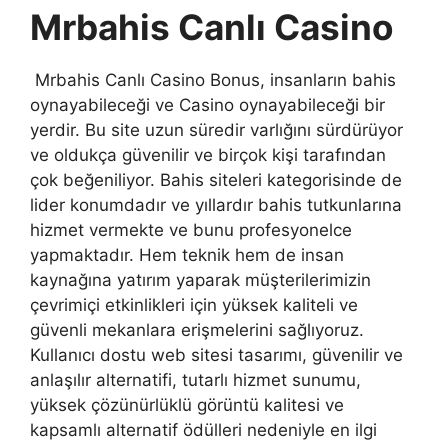
Mrbahis Canlı Casino
Mrbahis Canlı Casino Bonus, insanların bahis
oynayabileceği ve Casino oynayabileceği bir
yerdir. Bu site uzun süredir varlığını sürdürüyor
ve oldukça güvenilir ve birçok kişi tarafından
çok beğeniliyor. Bahis siteleri kategorisinde de
lider konumdadır ve yıllardır bahis tutkunlarına
hizmet vermekte ve bunu profesyonelce
yapmaktadır. Hem teknik hem de insan
kaynağına yatırım yaparak müşterilerimizin
çevrimiçi etkinlikleri için yüksek kaliteli ve
güvenli mekanlara erişmelerini sağlıyoruz.
Kullanıcı dostu web sitesi tasarımı, güvenilir ve
anlaşılır alternatifi, tutarlı hizmet sunumu,
yüksek çözünürlüklü görüntü kalitesi ve
kapsamlı alternatif ödülleri nedeniyle en ilgi