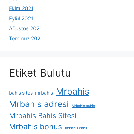
Ekim 2021
Eylül 2021
Ağustos 2021
Temmuz 2021
Etiket Bulutu
Mrbahis
bahis sitesi mrbahis
Mrbahis adresi
Mrbahis bahis
Mrbahis Bahis Sitesi
Mrbahis bonus
mrbahis canli