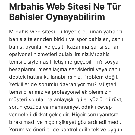
Mrbahis Web Sitesi Ne Tür
Bahisler Oynayabilirim
Mrbahis web sitesi Türkiye’de bulunan yabancı
bahis sitelerinden biridir ve spor bahisleri, canlı
bahis, oyunlar ve çeşitli kazanma şansı sunan
opsiyonel hizmetleri bulabilirsiniz.Mrbahis
temsilcisiyle nasıl iletişime geçebilirim? sosyal
hesaplarını, mesajlaşma servislerini veya canlı
destek hattını kullanabilirsiniz. Problem değil.
Yetkililer de sorumlu davranıyor mu? Müşteri
temsilcilerimiz ve profesyonel ekiplerimizin
müşteri sorularına anlayışlı, güler yüzlü, dürüst,
sorun çözücü ve memnuniyet odaklı cevap
vermeleri dikkat çekicidir. Hiçbir soru yanıtsız
bırakılmadı ve hiçbir şikayet göz ardı edilmedi.
Yorum ve öneriler de kontrol edilecek ve uygun