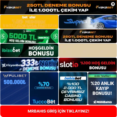
×
MRBAHIS GİRİŞ İÇİN TIKLAYINIZ!