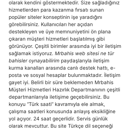
olarak kendini göstermektedir. Size sağladığınız
hizmetlerden para kazanma fırsatı sunan
popüler siteler konseptinin işe yaradığını
görebilirsiniz. Kullanıcıları her açıdan
destekleyen ve üye memnuniyetini ön plana
çıkaran müşteri hizmetleri başlatılmış gibi
görünüyor. Çeşitli birimler arasında iyi bir iletişim
sağlamak istiyoruz.
Mrbahis web sitesi ne tür
bahisler oynayabilirim
paydaşlarıyla iletişim
kurma kanalları arasında canlı destek hattı, e-
posta ve sosyal hesaplar bulunmaktadır. İletişim
gayet iyi. Belirli bir süre beklemeden Mrbahis
Müşteri Hizmetleri Hazırlık Departmanının çeşitli
departmanlarıyla iletişime geçebilirsiniz. Bu
konuyu “Türk saati” kavramıyla ele almak,
çalışma saatleri konusunda anlayış eksikliğine
yol açıyor. 24 saat geçerlidir. Servis günlük
olarak mevcuttur. Bu site Türkçe dil seçeneği