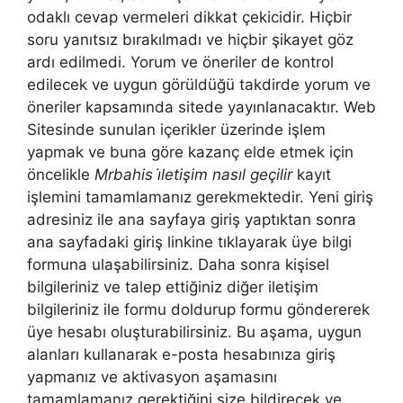
odaklı cevap vermeleri dikkat çekicidir. Hiçbir
soru yanıtsız bırakılmadı ve hiçbir şikayet göz
ardı edilmedi. Yorum ve öneriler de kontrol
edilecek ve uygun görüldüğü takdirde yorum ve
öneriler kapsamında sitede yayınlanacaktır. Web
Sitesinde sunulan içerikler üzerinde işlem
yapmak ve buna göre kazanç elde etmek için
öncelikle
Mrbahis i̇letişim nasıl geçilir
kayıt
işlemini tamamlamanız gerekmektedir. Yeni giriş
adresiniz ile ana sayfaya giriş yaptıktan sonra
ana sayfadaki giriş linkine tıklayarak üye bilgi
formuna ulaşabilirsiniz. Daha sonra kişisel
bilgileriniz ve talep ettiğiniz diğer iletişim
bilgileriniz ile formu doldurup formu göndererek
üye hesabı oluşturabilirsiniz. Bu aşama, uygun
alanları kullanarak e-posta hesabınıza giriş
yapmanız ve aktivasyon aşamasını
tamamlamanız gerektiğini size bildirecek ve