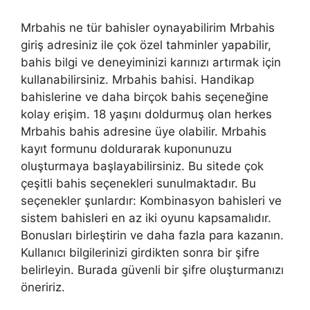
Mrbahis ne tür bahisler oynayabilirim Mrbahis
giriş adresiniz ile çok özel tahminler yapabilir,
bahis bilgi ve deneyiminizi karınızı artırmak için
kullanabilirsiniz. Mrbahis bahisi. Handikap
bahislerine ve daha birçok bahis seçeneğine
kolay erişim. 18 yaşını doldurmuş olan herkes
Mrbahis bahis adresine üye olabilir. Mrbahis
kayıt formunu doldurarak kuponunuzu
oluşturmaya başlayabilirsiniz. Bu sitede çok
çeşitli bahis seçenekleri sunulmaktadır. Bu
seçenekler şunlardır: Kombinasyon bahisleri ve
sistem bahisleri en az iki oyunu kapsamalıdır.
Bonusları birleştirin ve daha fazla para kazanın.
Kullanıcı bilgilerinizi girdikten sonra bir şifre
belirleyin. Burada güvenli bir şifre oluşturmanızı
öneririz.