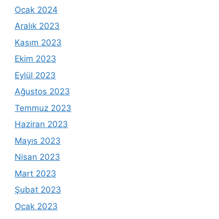
Ocak 2024
Aralık 2023
Kasım 2023
Ekim 2023
Eylül 2023
Ağustos 2023
Temmuz 2023
Haziran 2023
Mayıs 2023
Nisan 2023
Mart 2023
Şubat 2023
Ocak 2023