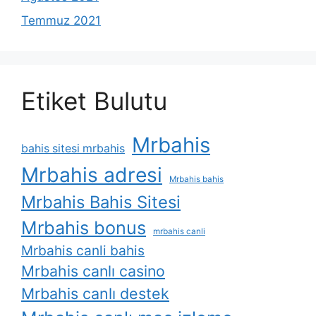
Temmuz 2021
Etiket Bulutu
Mrbahis
bahis sitesi mrbahis
Mrbahis adresi
Mrbahis bahis
Mrbahis Bahis Sitesi
Mrbahis bonus
mrbahis canli
Mrbahis canli bahis
Mrbahis canlı casino
Mrbahis canlı destek