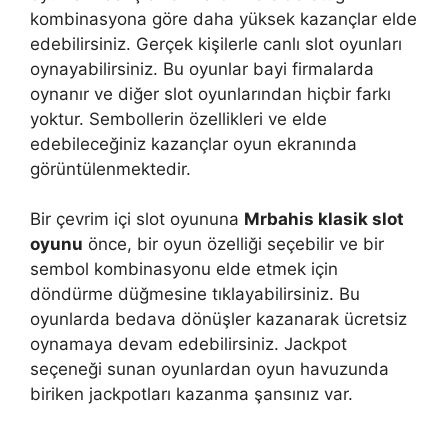
kombinasyona göre daha yüksek kazançlar elde
edebilirsiniz. Gerçek kişilerle canlı slot oyunları
oynayabilirsiniz. Bu oyunlar bayi firmalarda
oynanır ve diğer slot oyunlarından hiçbir farkı
yoktur. Sembollerin özellikleri ve elde
edebileceğiniz kazançlar oyun ekranında
görüntülenmektedir.
Bir çevrim içi slot oyununa
Mrbahis klasik slot
oyunu
önce, bir oyun özelliği seçebilir ve bir
sembol kombinasyonu elde etmek için
döndürme düğmesine tıklayabilirsiniz. Bu
oyunlarda bedava dönüşler kazanarak ücretsiz
oynamaya devam edebilirsiniz. Jackpot
seçeneği sunan oyunlardan oyun havuzunda
biriken jackpotları kazanma şansınız var.