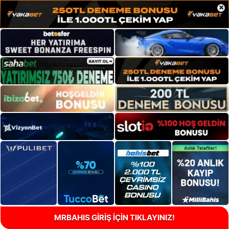
×
MRBAHIS GİRİŞ İÇİN TIKLAYINIZ!