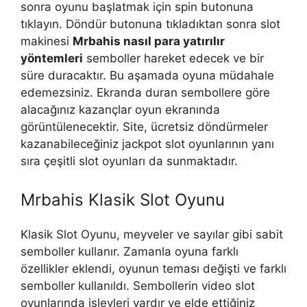
sonra oyunu başlatmak için spin butonuna
tıklayın. Döndür butonuna tıkladıktan sonra slot
makinesi
Mrbahis nasıl para yatırılır
yöntemleri
semboller hareket edecek ve bir
süre duracaktır. Bu aşamada oyuna müdahale
edemezsiniz. Ekranda duran sembollere göre
alacağınız kazançlar oyun ekranında
görüntülenecektir. Site, ücretsiz döndürmeler
kazanabileceğiniz jackpot slot oyunlarının yanı
sıra çeşitli slot oyunları da sunmaktadır.
Mrbahis Klasik Slot Oyunu
Klasik Slot Oyunu, meyveler ve sayılar gibi sabit
semboller kullanır. Zamanla oyuna farklı
özellikler eklendi, oyunun teması değişti ve farklı
semboller kullanıldı. Sembollerin video slot
oyunlarında işlevleri vardır ve elde ettiğiniz