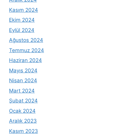
Kasım 2024
Ekim 2024
Eylül 2024
Ağustos 2024
Temmuz 2024
Haziran 2024
Mayıs 2024
Nisan 2024
Mart 2024
Şubat 2024
Ocak 2024
Aralık 2023
Kasım 2023