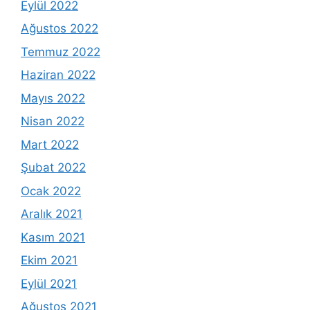
Eylül 2022
Ağustos 2022
Temmuz 2022
Haziran 2022
Mayıs 2022
Nisan 2022
Mart 2022
Şubat 2022
Ocak 2022
Aralık 2021
Kasım 2021
Ekim 2021
Eylül 2021
Ağustos 2021