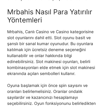
Mrbahis Nasıl Para Yatırılır
Yöntemleri
Mrbahis, Canlı Casino ve Casino kategorisine
slot oyunlarını dahil etti. Slot oyunu basit ve
şanslı bir sanal kumar oyunudur. Bu oyunlara
katılmak için ücretsiz deneme seçeneğini
kullanabilir ve onlar hakkında bilgi
edinebilirsiniz. Slot makinesi oyunları, belirli
kombinasyonları elde etmek için slot makinesi
ekranında açılan sembolleri kullanır.
Oyuna başlamak için önce spin sayısını ve
oranları belirlemelisiniz. Oranlar ondalık
sayılardır ve kazancınızı hesaplamayı
seçebilirsiniz. Oyun fonksiyonunu belirledikten