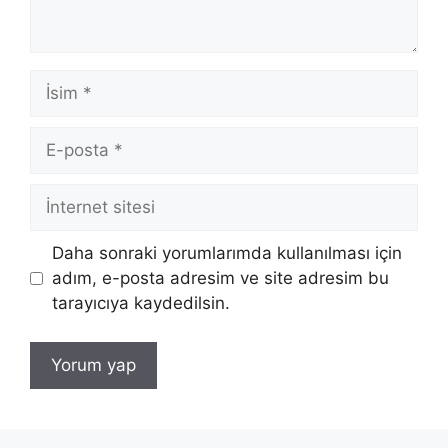
İsim
E-
posta
İnternet
sitesi
Daha sonraki yorumlarımda kullanılması için
adım, e-posta adresim ve site adresim bu
tarayıcıya kaydedilsin.