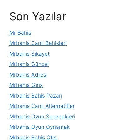
Son Yazılar
Mr Bahis
Mrbahis Canlı Bahisleri
Mrbahis Şikayet
Mrbahis Güncel
Mrbahis Adresi
Mrbahis Giriş
Mrbahis Bahis Pazarı
Mrbahis Canlı Alternatifler
Mrbahis Oyun Seçenekleri
Mrbahis Oyun Oynamak
Mrbahis Bahis Ofisi