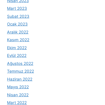
Nisan 2023
Mart 2023
Şubat 2023
Ocak 2023
Aralık 2022
Kasım 2022
Ekim 2022
Eylül 2022
Ağustos 2022
Temmuz 2022
Haziran 2022
Mayıs 2022
Nisan 2022
Mart 2022