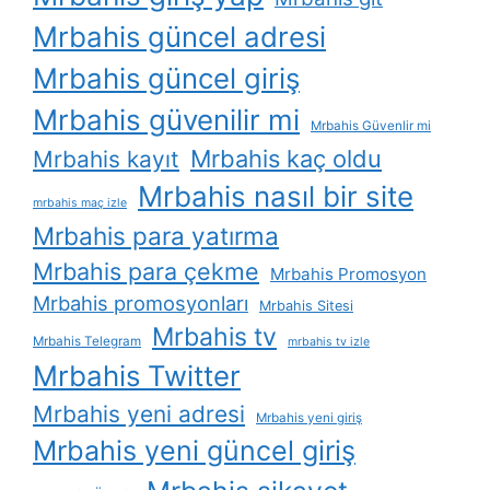
Mrbahis güncel adresi
Mrbahis güncel giriş
Mrbahis güvenilir mi
Mrbahis Güvenlir mi
Mrbahis kaç oldu
Mrbahis kayıt
Mrbahis nasıl bir site
mrbahis maç izle
Mrbahis para yatırma
Mrbahis para çekme
Mrbahis Promosyon
Mrbahis promosyonları
Mrbahis Sitesi
Mrbahis tv
Mrbahis Telegram
mrbahis tv izle
Mrbahis Twitter
Mrbahis yeni adresi
Mrbahis yeni giriş
Mrbahis yeni güncel giriş