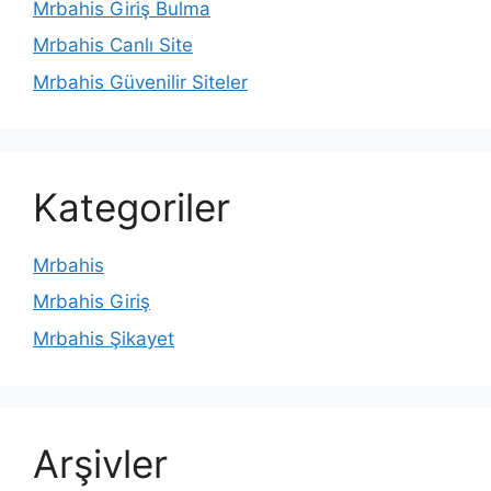
Mrbahis Giriş Bulma
Mrbahis Canlı Site
Mrbahis Güvenilir Siteler
Kategoriler
Mrbahis
Mrbahis Giriş
Mrbahis Şikayet
Arşivler