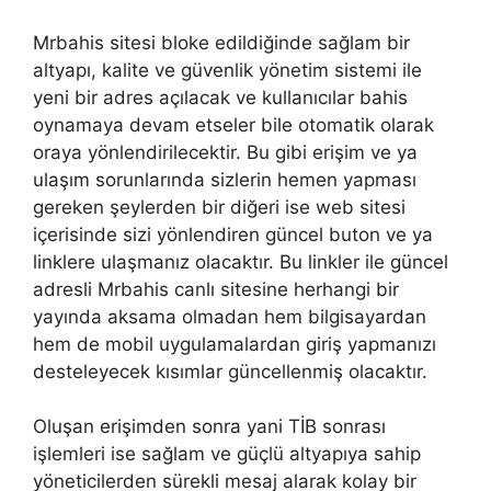
Mrbahis sitesi bloke edildiğinde sağlam bir
altyapı, kalite ve güvenlik yönetim sistemi ile
yeni bir adres açılacak ve kullanıcılar bahis
oynamaya devam etseler bile otomatik olarak
oraya yönlendirilecektir. Bu gibi erişim ve ya
ulaşım sorunlarında sizlerin hemen yapması
gereken şeylerden bir diğeri ise web sitesi
içerisinde sizi yönlendiren güncel buton ve ya
linklere ulaşmanız olacaktır. Bu linkler ile güncel
adresli Mrbahis canlı sitesine herhangi bir
yayında aksama olmadan hem bilgisayardan
hem de mobil uygulamalardan giriş yapmanızı
desteleyecek kısımlar güncellenmiş olacaktır.
Oluşan erişimden sonra yani TİB sonrası
işlemleri ise sağlam ve güçlü altyapıya sahip
yöneticilerden sürekli mesaj alarak kolay bir