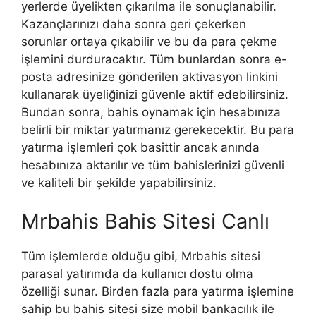
yerlerde üyelikten çıkarılma ile sonuçlanabilir.
Kazançlarınızı daha sonra geri çekerken
sorunlar ortaya çıkabilir ve bu da para çekme
işlemini durduracaktır. Tüm bunlardan sonra e-
posta adresinize gönderilen aktivasyon linkini
kullanarak üyeliğinizi güvenle aktif edebilirsiniz.
Bundan sonra, bahis oynamak için hesabınıza
belirli bir miktar yatırmanız gerekecektir. Bu para
yatırma işlemleri çok basittir ancak anında
hesabınıza aktarılır ve tüm bahislerinizi güvenli
ve kaliteli bir şekilde yapabilirsiniz.
Mrbahis Bahis Sitesi Canlı
Tüm işlemlerde olduğu gibi, Mrbahis sitesi
parasal yatırımda da kullanıcı dostu olma
özelliği sunar. Birden fazla para yatırma işlemine
sahip bu bahis sitesi size mobil bankacılık ile