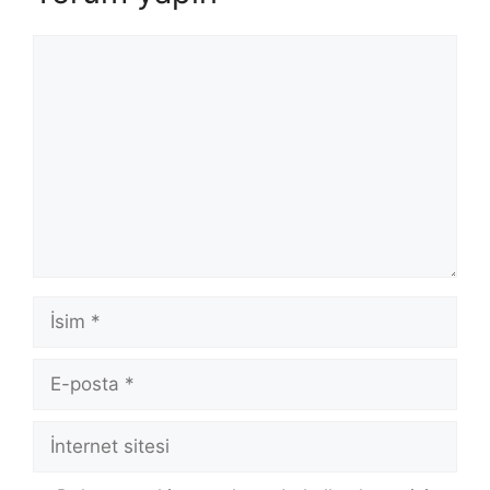
Yorum
İsim
E-
posta
İnternet
sitesi