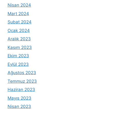
Nisan 2024
Mart 2024
Şubat 2024
Ocak 2024
Aralık 2023
Kasım 2023
Ekim 2023
Eylül 2023
Ağustos 2023
Temmuz 2023
Haziran 2023
Mayıs 2023
Nisan 2023