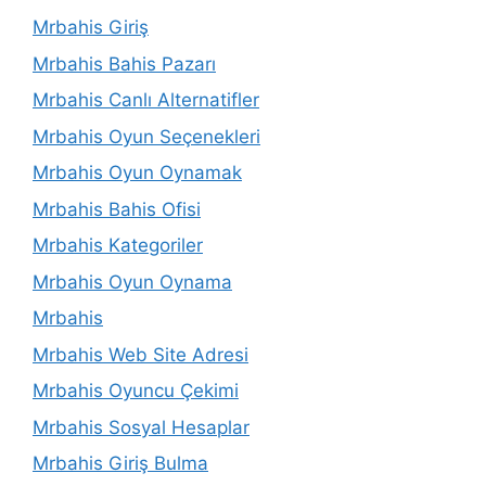
Mrbahis Giriş
Mrbahis Bahis Pazarı
Mrbahis Canlı Alternatifler
Mrbahis Oyun Seçenekleri
Mrbahis Oyun Oynamak
Mrbahis Bahis Ofisi
Mrbahis Kategoriler
Mrbahis Oyun Oynama
Mrbahis
Mrbahis Web Site Adresi
Mrbahis Oyuncu Çekimi
Mrbahis Sosyal Hesaplar
Mrbahis Giriş Bulma