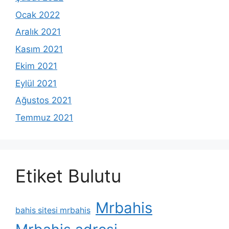
Ocak 2022
Aralık 2021
Kasım 2021
Ekim 2021
Eylül 2021
Ağustos 2021
Temmuz 2021
Etiket Bulutu
Mrbahis
bahis sitesi mrbahis