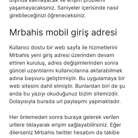
yaşamayacaksınız. Saniyeler içerisinde nasıl
girebileceğinizi öğreneceksiniz.
Mrbahis mobil giriş adresi
Kullanıcı dostu bir web sayfa ile hizmetlerini
Mrbahis yeni giriş adresi üzerinden devam
ettiren kuruluş, adres değişimlerinden sonra
güncel uzantılarını kullanıcılarına aktarabilmek
adına başvuru geliştirmiştir. Bu uygulamaya bir
web sitesini dahil etmiştir. Bunlardan biri de şu
anda bu yazıyı okuduğunuz bizim sitemizdir.
Dolayısıyla burada url paylaşımı yapmaktadır.
Her önlemeden sonra buraya gelerek verilen
urllere tıklayarak erişim sağlayabilirsiniz. Eğer
dilerseniz Mrbahis twitter hesabını da takibe