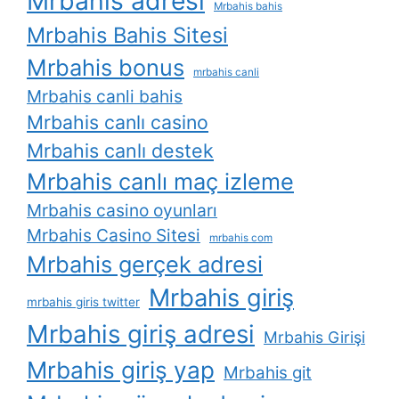
Mrbahis adresi
Mrbahis bahis
Mrbahis Bahis Sitesi
Mrbahis bonus
mrbahis canli
Mrbahis canli bahis
Mrbahis canlı casino
Mrbahis canlı destek
Mrbahis canlı maç izleme
Mrbahis casino oyunları
Mrbahis Casino Sitesi
mrbahis com
Mrbahis gerçek adresi
Mrbahis giriş
mrbahis giris twitter
Mrbahis giriş adresi
Mrbahis Girişi
Mrbahis giriş yap
Mrbahis git