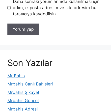
Daha sonraki yorumlarımda kullanılması için
adım, e-posta adresim ve site adresim bu
tarayıcıya kaydedilsin.
Son Yazılar
Mr Bahis
Mrbahis Canlı Bahisleri
Mrbahis Şikayet
Mrbahis Güncel
Mrbahis Adresi