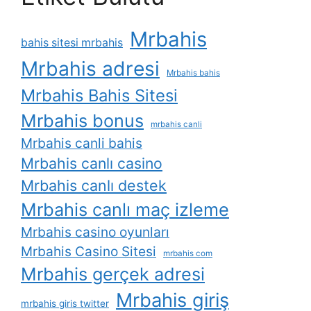
Mrbahis
bahis sitesi mrbahis
Mrbahis adresi
Mrbahis bahis
Mrbahis Bahis Sitesi
Mrbahis bonus
mrbahis canli
Mrbahis canli bahis
Mrbahis canlı casino
Mrbahis canlı destek
Mrbahis canlı maç izleme
Mrbahis casino oyunları
Mrbahis Casino Sitesi
mrbahis com
Mrbahis gerçek adresi
Mrbahis giriş
mrbahis giris twitter