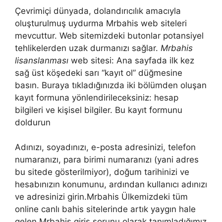
Çevrimiçi dünyada, dolandırıcılık amacıyla
oluşturulmuş uydurma Mrbahis web siteleri
mevcuttur. Web sitemizdeki butonlar potansiyel
tehlikelerden uzak durmanızı sağlar.
Mrbahis
lisanslanması
web sitesi: Ana sayfada ilk kez
sağ üst köşedeki sarı “kayıt ol” düğmesine
basın. Buraya tıkladığınızda iki bölümden oluşan
kayıt formuna yönlendirileceksiniz: hesap
bilgileri ve kişisel bilgiler. Bu kayıt formunu
doldurun
Adınızı, soyadınızı, e-posta adresinizi, telefon
numaranızı, para birimi numaranızı (yani adres
bu sitede gösterilmiyor), doğum tarihinizi ve
hesabınızın konumunu, ardından kullanıcı adınızı
ve adresinizi girin.Mrbahis Ülkemizdeki tüm
online canlı bahis sitelerinde artık yaygın hale
gelen Mrbahis giriş sorunu olarak tanımladığımız