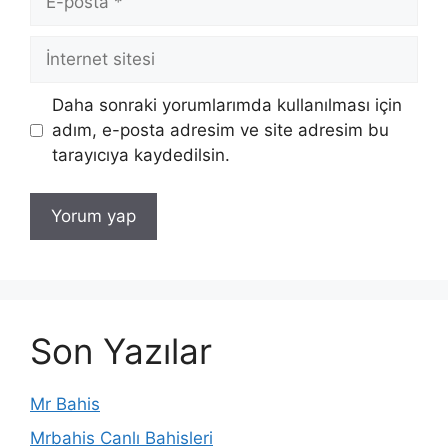
posta
İnternet
sitesi
Daha sonraki yorumlarımda kullanılması için
adım, e-posta adresim ve site adresim bu
tarayıcıya kaydedilsin.
Son Yazılar
Mr Bahis
Mrbahis Canlı Bahisleri