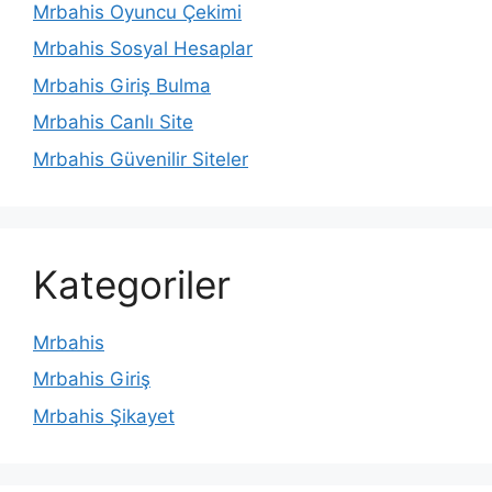
Mrbahis Oyuncu Çekimi
Mrbahis Sosyal Hesaplar
Mrbahis Giriş Bulma
Mrbahis Canlı Site
Mrbahis Güvenilir Siteler
Kategoriler
Mrbahis
Mrbahis Giriş
Mrbahis Şikayet