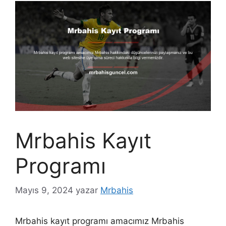
Mrbahis Kayıt
Programı
Mayıs 9, 2024
yazar
Mrbahis
Mrbahis kayıt programı amacımız Mrbahis