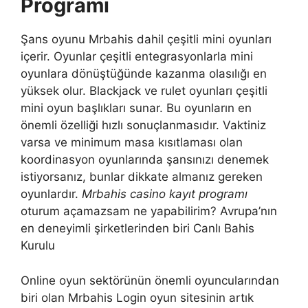
Programı
Şans oyunu Mrbahis dahil çeşitli mini oyunları
içerir. Oyunlar çeşitli entegrasyonlarla mini
oyunlara dönüştüğünde kazanma olasılığı en
yüksek olur. Blackjack ve rulet oyunları çeşitli
mini oyun başlıkları sunar. Bu oyunların en
önemli özelliği hızlı sonuçlanmasıdır. Vaktiniz
varsa ve minimum masa kısıtlaması olan
koordinasyon oyunlarında şansınızı denemek
istiyorsanız, bunlar dikkate almanız gereken
oyunlardır.
Mrbahis casino kayıt programı
oturum açamazsam ne yapabilirim? Avrupa’nın
en deneyimli şirketlerinden biri Canlı Bahis
Kurulu
Online oyun sektörünün önemli oyuncularından
biri olan Mrbahis Login oyun sitesinin artık