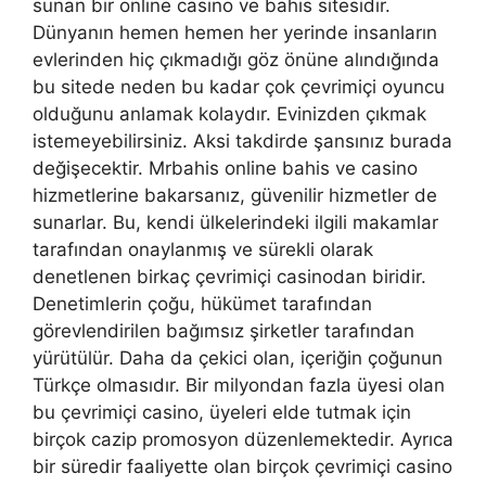
sunan bir online casino ve bahis sitesidir.
Dünyanın hemen hemen her yerinde insanların
evlerinden hiç çıkmadığı göz önüne alındığında
bu sitede neden bu kadar çok çevrimiçi oyuncu
olduğunu anlamak kolaydır. Evinizden çıkmak
istemeyebilirsiniz. Aksi takdirde şansınız burada
değişecektir. Mrbahis online bahis ve casino
hizmetlerine bakarsanız, güvenilir hizmetler de
sunarlar. Bu, kendi ülkelerindeki ilgili makamlar
tarafından onaylanmış ve sürekli olarak
denetlenen birkaç çevrimiçi casinodan biridir.
Denetimlerin çoğu, hükümet tarafından
görevlendirilen bağımsız şirketler tarafından
yürütülür. Daha da çekici olan, içeriğin çoğunun
Türkçe olmasıdır. Bir milyondan fazla üyesi olan
bu çevrimiçi casino, üyeleri elde tutmak için
birçok cazip promosyon düzenlemektedir. Ayrıca
bir süredir faaliyette olan birçok çevrimiçi casino