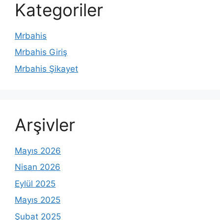
Kategoriler
Mrbahis
Mrbahis Giriş
Mrbahis Şikayet
Arşivler
Mayıs 2026
Nisan 2026
Eylül 2025
Mayıs 2025
Şubat 2025