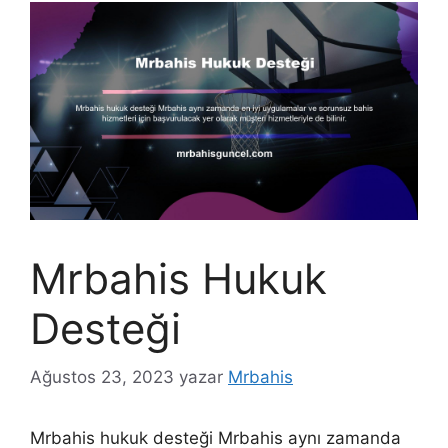
Mrbahis Hukuk
Desteği
Ağustos 23, 2023
yazar
Mrbahis
Mrbahis hukuk desteği Mrbahis aynı zamanda