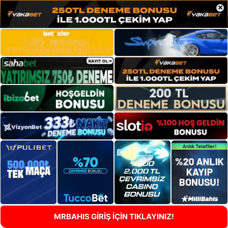
×
MRBAHIS GİRİŞ İÇİN TIKLAYINIZ!