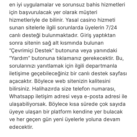
en iyi uygulamalar ve sorunsuz bahis hizmetleri
için başvurulacak yer olarak müşteri
hizmetleriyle de bilinir. Yasal casino hizmeti
sunan sitelerle ilgili sorunlarda üyelerin 7/24
canlı desteği bulunmaktadır. Giriş yaptıktan
sonra sitenin sağ alt kısmında bulunan
“Çevrimiçi Destek” butonuna veya yanındaki
“Yardım” butonuna tıklamanız gerekecektir. Bu,
sorularınızı yanıtlamak için ilgili departmanla
iletişime geçebileceğiniz bir canlı destek sayfası
açacaktır. Böylece web sitenizin kalitesini
bilirsiniz. Halihazırda size telefon numarası,
Whatsapp iletişim adresi veya e-posta adresi ile
ulaşabiliyorsak. Böylece kısa sürede çok sayıda
üyeye ulaşan bir platform kendine yer bulacak
ve her geçen gün yeni üyelerle yoluna devam
edecektir.