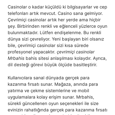
Casinolar o kadar küçüldü ki bilgisayarlar ve cep
telefonları artık mevcut. Casino sana gelmiyor.
Çevrimiçi casinolar artık her yerde ama hiçbir
şey. Birbirinden renkli ve eğlenceli yüzlerce oyun
bulunmaktadır. Lütfen endişelenme. Bu renkli
dünya sizi çevreliyor. Yeni başlayan biri olsanız
bile, çevrimiçi casinolar sizi kısa sürede
profesyonel yapacaktır.
çevrimiçi casinolar
Mrbahis
bahis sitesi anlaşılması kolaydır. Ayrıca,
dil desteği görevi büyük ölçüde basitleştirir.
Kullanıcılara sanal dünyada gerçek para
kazanma fırsatı sunar. Mağaza, anında para
yatırma ve çekme sistemlerine ve mobil
uygulamalara kolay erişim sunar. Mrbahis,
sürekli güncellenen oyun seçenekleri ile size
evinizin rahatlığında gerçek para kazanma fırsatı