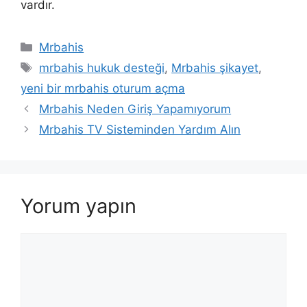
vardır.
Kategoriler
Mrbahis
Etiketler
mrbahis hukuk desteği
,
Mrbahis şikayet
,
yeni bir mrbahis oturum açma
Mrbahis Neden Giriş Yapamıyorum
Mrbahis TV Sisteminden Yardım Alın
Yorum yapın
Yorum