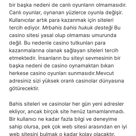
bir başka nedeni de canlı oyunların olmamasıdır.
Canlı oyunlar, oynanan yüzlerce oyunla değişir.
Kullanıcılar artık para kazanmak için siteleri
tercih ediyor.
Mrbahis bahis hukuk desteği
Bu
casino sitesi yasal olup olmaması umurunda
değil. Bu nedenle casino tutkunları para
kazanmalarına olanak sağlayan siteleri tercih
etmektedir. İnsanların bu siteyi sevmesinin bir
başka nedeni de casino oynamaktan bıkan
herkese casino oyunları sunmasıdır.Mevcut
adresiniz sizi yüksek oranlı casinolar dünyasına
götürecektir.
Bahis siteleri ve casinolar her gün yeni adresler
ekliyor, ancak birçok site henüz tamamlanmadı.
Bir kullanıcı ne kadar fazla bilgi ve deneyime
sahip olursa, pek çok web sitesi arasından en iyi
web sitesini bulmak o kadar kolay olacaktır.