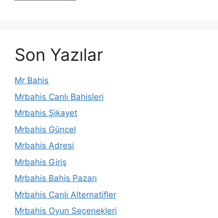
Son Yazılar
Mr Bahis
Mrbahis Canlı Bahisleri
Mrbahis Şikayet
Mrbahis Güncel
Mrbahis Adresi
Mrbahis Giriş
Mrbahis Bahis Pazarı
Mrbahis Canlı Alternatifler
Mrbahis Oyun Seçenekleri