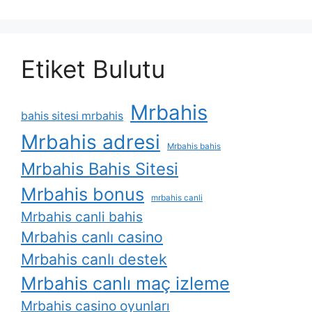
Etiket Bulutu
Mrbahis
bahis sitesi mrbahis
Mrbahis adresi
Mrbahis bahis
Mrbahis Bahis Sitesi
Mrbahis bonus
mrbahis canli
Mrbahis canli bahis
Mrbahis canlı casino
Mrbahis canlı destek
Mrbahis canlı maç izleme
Mrbahis casino oyunları