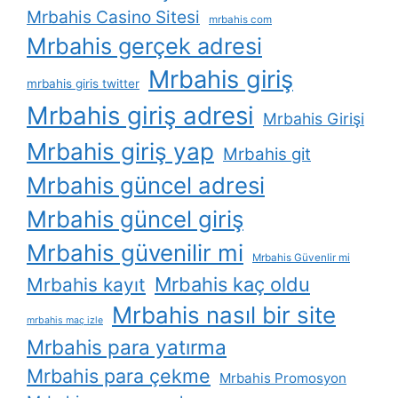
Mrbahis Casino Sitesi
mrbahis com
Mrbahis gerçek adresi
Mrbahis giriş
mrbahis giris twitter
Mrbahis giriş adresi
Mrbahis Girişi
Mrbahis giriş yap
Mrbahis git
Mrbahis güncel adresi
Mrbahis güncel giriş
Mrbahis güvenilir mi
Mrbahis Güvenlir mi
Mrbahis kaç oldu
Mrbahis kayıt
Mrbahis nasıl bir site
mrbahis maç izle
Mrbahis para yatırma
Mrbahis para çekme
Mrbahis Promosyon