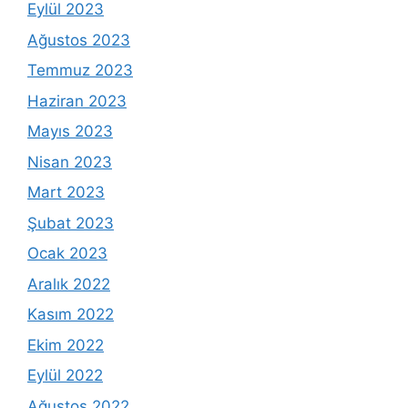
Eylül 2023
Ağustos 2023
Temmuz 2023
Haziran 2023
Mayıs 2023
Nisan 2023
Mart 2023
Şubat 2023
Ocak 2023
Aralık 2022
Kasım 2022
Ekim 2022
Eylül 2022
Ağustos 2022