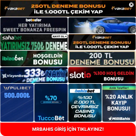
×
MRBAHIS GİRİŞ İÇİN TIKLAYINIZ!