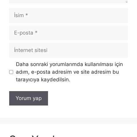
İsim
E-
posta
İnternet
sitesi
Daha sonraki yorumlarımda kullanılması için
adım, e-posta adresim ve site adresim bu
tarayıcıya kaydedilsin.