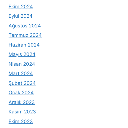
Ekim 2024
Eylül 2024
Ağustos 2024
Temmuz 2024
Haziran 2024
Mayıs 2024
Nisan 2024
Mart 2024
Şubat 2024
Ocak 2024
Aralık 2023
Kasım 2023
Ekim 2023