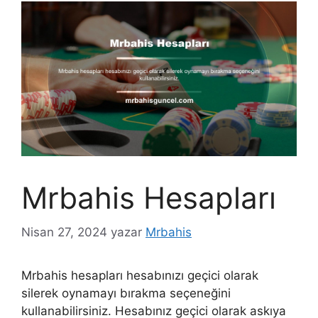
Mrbahis Hesapları
Nisan 27, 2024
yazar
Mrbahis
Mrbahis hesapları hesabınızı geçici olarak
silerek oynamayı bırakma seçeneğini
kullanabilirsiniz. Hesabınız geçici olarak askıya