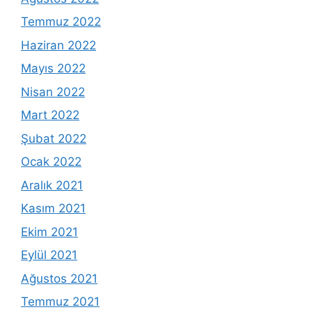
Temmuz 2022
Haziran 2022
Mayıs 2022
Nisan 2022
Mart 2022
Şubat 2022
Ocak 2022
Aralık 2021
Kasım 2021
Ekim 2021
Eylül 2021
Ağustos 2021
Temmuz 2021