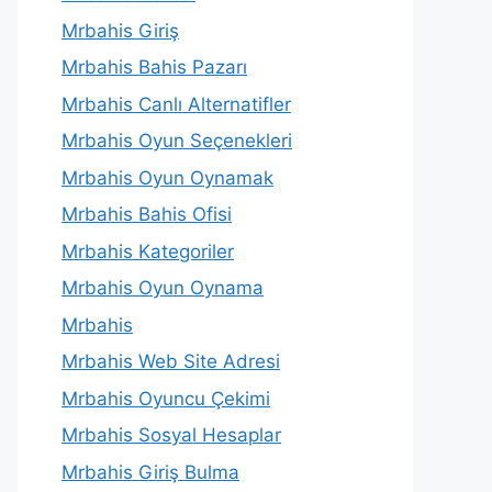
Mrbahis Giriş
Mrbahis Bahis Pazarı
Mrbahis Canlı Alternatifler
Mrbahis Oyun Seçenekleri
Mrbahis Oyun Oynamak
Mrbahis Bahis Ofisi
Mrbahis Kategoriler
Mrbahis Oyun Oynama
Mrbahis
Mrbahis Web Site Adresi
Mrbahis Oyuncu Çekimi
Mrbahis Sosyal Hesaplar
Mrbahis Giriş Bulma