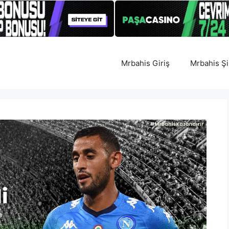
Mrbahis Giriş
Mrbahis Şi