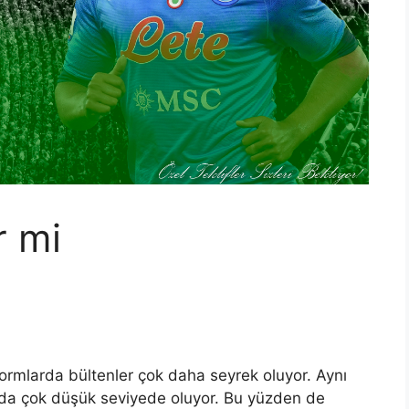
r mi
formlarda bültenler çok daha seyrek oluyor. Aynı
 da çok düşük seviyede oluyor. Bu yüzden de