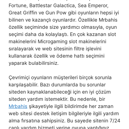
Fortune, Battlestar Galactica, Sea Emperor,
Great Griffin ve Gun Pow gibi oyunların hepsi iyi
bilinen ve kazançlı oyunlardır. Özellikle Mrbahis
özellik seçiminde size yardımcı olmasıyla, oyun
seçimi daha da kolaylaştı. En çok kazanan slot
makinelerini Microgaming slot makinelerini
sıralayarak ve web sitesinin filtre işlevini
kullanarak özellik ve ödeme hattı seçimini
yaparak bulabilirsiniz.
Çevrimiçi oyunların müşterileri birçok sorunla
karşılaşabilir. Bazı durumlarda bu sorunlar
siteden kaynaklanabileceği için en iyi çözüm
siteden yardım istemektir. Bu nedenle, bir
Mrbahis
şikayetiyle ilgili bildirimde her zaman
web sitesi destek iletişim bilgileriyle ilgili yardım
alma fırsatına sahipsiniz. Bu sayede sitenin 7/24
canlı yardım hizmeti yerine oyuna yaptığınız