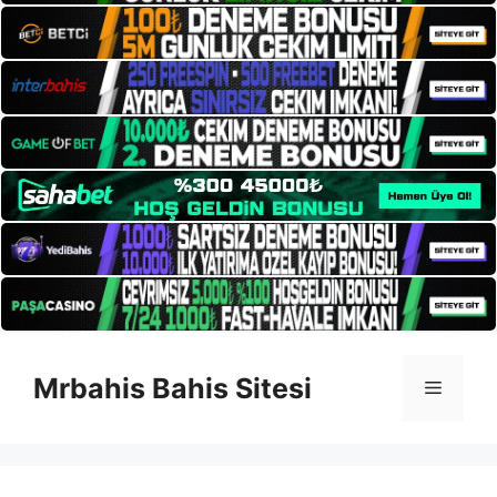
İçeriğe
atla
Mrbahis Bahis Sitesi
Menü