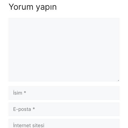
Yorum yapın
Yorum
İsim
E-
posta
İnternet