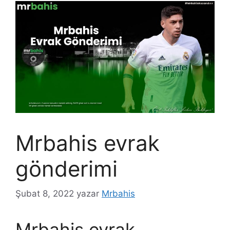
Mrbahis evrak
gönderimi
Şubat 8, 2022
yazar
Mrbahis
Mrbahis evrak