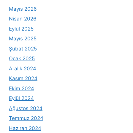
Mayıs 2026
Nisan 2026
Eylül 2025
Mayıs 2025
Şubat 2025
Ocak 2025
Aralık 2024
Kasım 2024
Ekim 2024
Eylül 2024
Ağustos 2024
Temmuz 2024
Haziran 2024