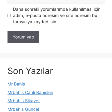
sitesi
Daha sonraki yorumlarımda kullanılması için
adım, e-posta adresim ve site adresim bu
tarayıcıya kaydedilsin.
Son Yazılar
Mr Bahis
Mrbahis Canlı Bahisleri
Mrbahis Şikayet
Mrbahis Güncel