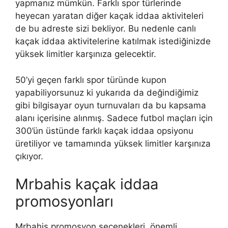
yapmanız mümkün. Farklı spor türlerinde
heyecan yaratan diğer kaçak iddaa aktiviteleri
de bu adreste sizi bekliyor. Bu nedenle canlı
kaçak iddaa aktivitelerine katılmak istediğinizde
yüksek limitler karşınıza gelecektir.
50’yi geçen farklı spor türünde kupon
yapabiliyorsunuz ki yukarıda da değindiğimiz
gibi bilgisayar oyun turnuvaları da bu kapsama
alanı içerisine alınmış. Sadece futbol maçları için
300’ün üstünde farklı kaçak iddaa opsiyonu
üretiliyor ve tamamında yüksek limitler karşınıza
çıkıyor.
Mrbahis kaçak iddaa
promosyonları
Mrbahis promosyon seçenekleri, önemli