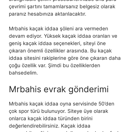
çevrimi şartını tamamlarsanız belgesiz olarak
paranız hesabınıza aktarılacaktır.
Mrbahis kaçak iddaa şöleni ara vermeden
devam ediyor. Yüksek kaçak iddaa oranları ve
geniş kaçak iddaa seçenekleri, siteyi öne
çıkaran önemli özellikler arasında. Bu kaçak
iddaa sitesini rakiplerine göre öne çıkaran daha
çoğu özellik var. Şimdi bu özelliklerden
bahsedelim.
Mrbahis evrak gönderimi
Mrbahis kaçak iddaa oyna servisinde 50’den
çok spor türü bulunuyor. Siteye üye olarak
onlarca kaçak iddaa türünden birini
değerlendirebilirsiniz. Kaçak iddaa