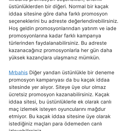
üstünlüklerden bir diğeri. Normal bir kaçak
iddaa sitesine göre daha farklı promosyon
seçeneklerini bu adreste değerlendirebilirsiniz.
Hoş geldin promosyonlarından yatırım ve iade
promosyonlarına kadar farklı kampanya
türlerinden faydalanabilirsiniz. Bu adreste
kazanacağınız promosyonlarla her gün daha
yüksek kazançlara ulaşmanız mümkün.
Mrbahis
Diğer yandan üstünlükle bir deneme
promosyon kampanyası da bu kaçak iddaa
sitesinde yer alıyor. Siteye üye olur olmaz
ücretsiz promosyon kazanabilirsiniz. Kaçak
iddaa sitesi, bu üstünlüklerle ek olarak canlı
maç izlemek isteyen oyuncularını mağdur
etmiyor. Bu kaçak iddaa sitesine üye olarak
istediğiniz maçları para ödemeden canlı
izleyebilirsiniz.