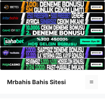
İçeriğe
atla
Mrbahis Bahis Sitesi
Menü