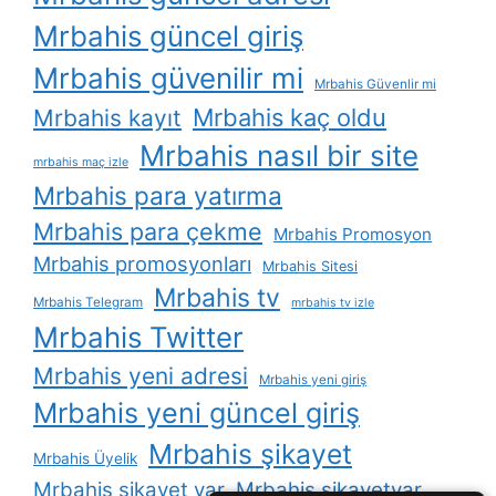
Mrbahis güncel giriş
Mrbahis güvenilir mi
Mrbahis Güvenlir mi
Mrbahis kaç oldu
Mrbahis kayıt
Mrbahis nasıl bir site
mrbahis maç izle
Mrbahis para yatırma
Mrbahis para çekme
Mrbahis Promosyon
Mrbahis promosyonları
Mrbahis Sitesi
Mrbahis tv
Mrbahis Telegram
mrbahis tv izle
Mrbahis Twitter
Mrbahis yeni adresi
Mrbahis yeni giriş
Mrbahis yeni güncel giriş
Mrbahis şikayet
Mrbahis Üyelik
Mrbahis şikayet var
Mrbahis şikayetvar