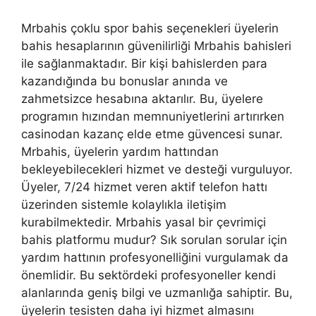
Mrbahis çoklu spor bahis seçenekleri üyelerin
bahis hesaplarının güvenilirliği Mrbahis bahisleri
ile sağlanmaktadır. Bir kişi bahislerden para
kazandığında bu bonuslar anında ve
zahmetsizce hesabına aktarılır. Bu, üyelere
programın hızından memnuniyetlerini artırırken
casinodan kazanç elde etme güvencesi sunar.
Mrbahis, üyelerin yardım hattından
bekleyebilecekleri hizmet ve desteği vurguluyor.
Üyeler, 7/24 hizmet veren aktif telefon hattı
üzerinden sistemle kolaylıkla iletişim
kurabilmektedir. Mrbahis yasal bir çevrimiçi
bahis platformu mudur? Sık sorulan sorular için
yardım hattının profesyonelliğini vurgulamak da
önemlidir. Bu sektördeki profesyoneller kendi
alanlarında geniş bilgi ve uzmanlığa sahiptir. Bu,
üyelerin tesisten daha iyi hizmet almasını