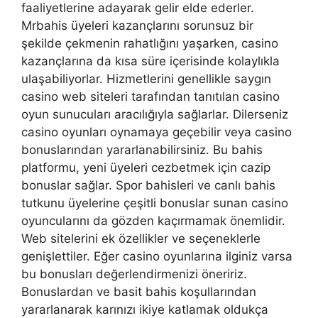
faaliyetlerine adayarak gelir elde ederler.
Mrbahis üyeleri kazançlarını sorunsuz bir
şekilde çekmenin rahatlığını yaşarken, casino
kazançlarına da kısa süre içerisinde kolaylıkla
ulaşabiliyorlar. Hizmetlerini genellikle saygın
casino web siteleri tarafından tanıtılan casino
oyun sunucuları aracılığıyla sağlarlar. Dilerseniz
casino oyunları oynamaya geçebilir veya casino
bonuslarından yararlanabilirsiniz. Bu bahis
platformu, yeni üyeleri cezbetmek için cazip
bonuslar sağlar. Spor bahisleri ve canlı bahis
tutkunu üyelerine çeşitli bonuslar sunan casino
oyuncularını da gözden kaçırmamak önemlidir.
Web sitelerini ek özellikler ve seçeneklerle
genişlettiler. Eğer casino oyunlarına ilginiz varsa
bu bonusları değerlendirmenizi öneririz.
Bonuslardan ve basit bahis koşullarından
yararlanarak karınızı ikiye katlamak oldukça