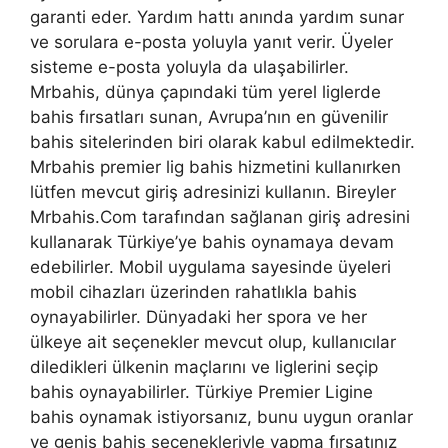
garanti eder. Yardım hattı anında yardım sunar
ve sorulara e-posta yoluyla yanıt verir. Üyeler
sisteme e-posta yoluyla da ulaşabilirler.
Mrbahis, dünya çapındaki tüm yerel liglerde
bahis fırsatları sunan, Avrupa’nın en güvenilir
bahis sitelerinden biri olarak kabul edilmektedir.
Mrbahis premier lig bahis hizmetini kullanırken
lütfen mevcut giriş adresinizi kullanın. Bireyler
Mrbahis.Com tarafından sağlanan giriş adresini
kullanarak Türkiye’ye bahis oynamaya devam
edebilirler. Mobil uygulama sayesinde üyeleri
mobil cihazları üzerinden rahatlıkla bahis
oynayabilirler. Dünyadaki her spora ve her
ülkeye ait seçenekler mevcut olup, kullanıcılar
diledikleri ülkenin maçlarını ve liglerini seçip
bahis oynayabilirler. Türkiye Premier Ligine
bahis oynamak istiyorsanız, bunu uygun oranlar
ve geniş bahis seçenekleriyle yapma fırsatınız