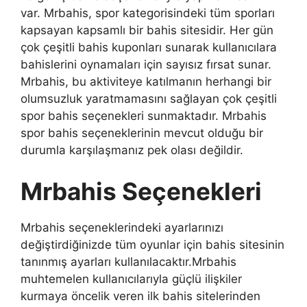
var. Mrbahis, spor kategorisindeki tüm sporları
kapsayan kapsamlı bir bahis sitesidir. Her gün
çok çeşitli bahis kuponları sunarak kullanıcılara
bahislerini oynamaları için sayısız fırsat sunar.
Mrbahis, bu aktiviteye katılmanın herhangi bir
olumsuzluk yaratmamasını sağlayan çok çeşitli
spor bahis seçenekleri sunmaktadır. Mrbahis
spor bahis seçeneklerinin mevcut olduğu bir
durumla karşılaşmanız pek olası değildir.
Mrbahis Seçenekleri
Mrbahis seçeneklerindeki ayarlarınızı
değiştirdiğinizde tüm oyunlar için bahis sitesinin
tanınmış ayarları kullanılacaktır.Mrbahis
muhtemelen kullanıcılarıyla güçlü ilişkiler
kurmaya öncelik veren ilk bahis sitelerinden