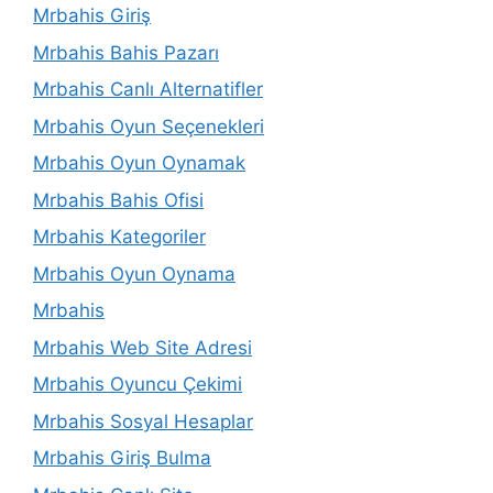
Mrbahis Giriş
Mrbahis Bahis Pazarı
Mrbahis Canlı Alternatifler
Mrbahis Oyun Seçenekleri
Mrbahis Oyun Oynamak
Mrbahis Bahis Ofisi
Mrbahis Kategoriler
Mrbahis Oyun Oynama
Mrbahis
Mrbahis Web Site Adresi
Mrbahis Oyuncu Çekimi
Mrbahis Sosyal Hesaplar
Mrbahis Giriş Bulma