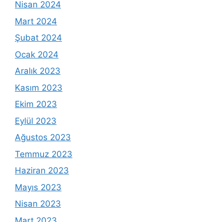
Nisan 2024
Mart 2024
Şubat 2024
Ocak 2024
Aralık 2023
Kasım 2023
Ekim 2023
Eylül 2023
Ağustos 2023
Temmuz 2023
Haziran 2023
Mayıs 2023
Nisan 2023
Mart 2023