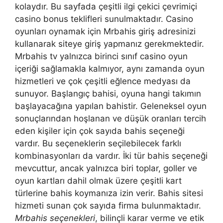
kolaydır. Bu sayfada çeşitli ilgi çekici çevrimiçi
casino bonus teklifleri sunulmaktadır. Casino
oyunları oynamak için Mrbahis giriş adresinizi
kullanarak siteye giriş yapmanız gerekmektedir.
Mrbahis tv yalnızca birinci sınıf casino oyun
içeriği sağlamakla kalmıyor, aynı zamanda oyun
hizmetleri ve çok çeşitli eğlence medyası da
sunuyor. Başlangıç ​​bahisi, oyuna hangi takımın
başlayacağına yapılan bahistir. Geleneksel oyun
sonuçlarından hoşlanan ve düşük oranları tercih
eden kişiler için çok sayıda bahis seçeneği
vardır. Bu seçeneklerin seçilebilecek farklı
kombinasyonları da vardır. İki tür bahis seçeneği
mevcuttur, ancak yalnızca biri toplar, goller ve
oyun kartları dahil olmak üzere çeşitli kart
türlerine bahis koymanıza izin verir. Bahis sitesi
hizmeti sunan çok sayıda firma bulunmaktadır.
Mrbahis seçenekleri
, bilinçli karar verme ve etik