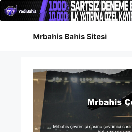
İçeriğe
atla
Mrbahis Bahis Sitesi