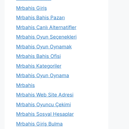
Mrbahis Giriş
Mrbahis Bahis Pazarı
Mrbahis Canlı Alternatifler
Mrbahis Oyun Seçenekleri
Mrbahis Oyun Oynamak
Mrbahis Bahis Ofisi
Mrbahis Kategoriler
Mrbahis Oyun Oynama
Mrbahis
Mrbahis Web Site Adresi
Mrbahis Oyuncu Çekimi
Mrbahis Sosyal Hesaplar
Mrbahis Giriş Bulma