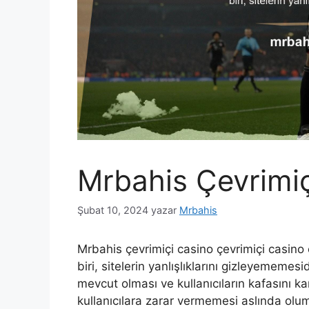
Mrbahis Çevrimiç
Şubat 10, 2024
yazar
Mrbahis
Mrbahis çevrimiçi casino çevrimiçi casino 
biri, sitelerin yanlışlıklarını gizleyememe
mevcut olması ve kullanıcıların kafasını ka
kullanıcılara zarar vermemesi aslında olu