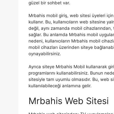
güzel bir sohbet var.
Mrbahis mobil giriş, web sitesi üyeleri için 
kullanır. Bu, kullanıcıların web sitesine y
değil, aynı zamanda mobil cihazlarından, t
sağlar. Bu anlamda Mrbahis mobil uygulamas
nedeni, kullanıcıların Mrbahis mobil cihaz
mobil cihazları üzerinden siteye bağlanab
oynayabilirsiniz.
Ayrıca siteye Mrbahis Mobil kullanarak gir
programlarını kullanabilirsiniz. Bunun nede
sitesiyle tam uyumlu olmasıdır. Bu, web sit
kullanılabileceği anlamına gelir.
Mrbahis Web Sitesi