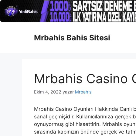
İçeriğe
atla
Mrbahis Bahis Sitesi
Mrbahis Casino 
Ekim 4, 2022
yazar
Mrbahis
Mrbahis Casino Oyunları Hakkında Canlı b
sanal geçmişidir. Kullanıcılarınıza gerçek
oynuyormuş gibi hissettirin. Mrbahis oyunla
sırasında kapınızın önünde gerçek ve tatmi