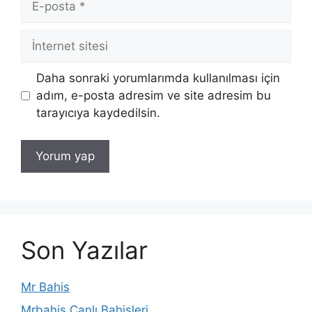
posta
İnternet
sitesi
Daha sonraki yorumlarımda kullanılması için
adım, e-posta adresim ve site adresim bu
tarayıcıya kaydedilsin.
Son Yazılar
Mr Bahis
Mrbahis Canlı Bahisleri