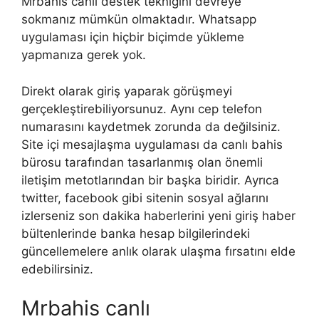
Mrbahis canlı destek tekniğini devreye
sokmanız mümkün olmaktadır. Whatsapp
uygulaması için hiçbir biçimde yükleme
yapmanıza gerek yok.
Direkt olarak giriş yaparak görüşmeyi
gerçekleştirebiliyorsunuz. Aynı cep telefon
numarasını kaydetmek zorunda da değilsiniz.
Site içi mesajlaşma uygulaması da canlı bahis
bürosu tarafından tasarlanmış olan önemli
iletişim metotlarından bir başka biridir. Ayrıca
twitter, facebook gibi sitenin sosyal ağlarını
izlerseniz son dakika haberlerini yeni giriş haber
bültenlerinde banka hesap bilgilerindeki
güncellemelere anlık olarak ulaşma fırsatını elde
edebilirsiniz.
Mrbahis canlı