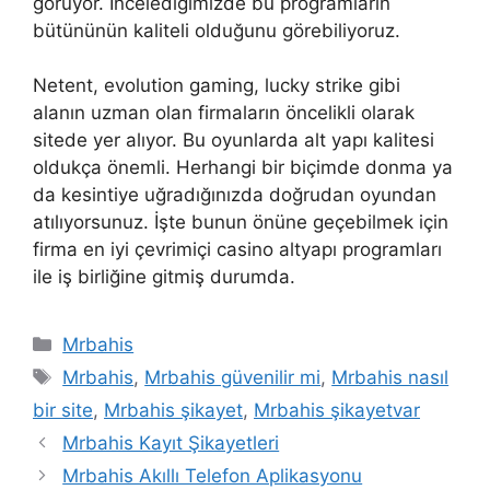
görüyor. İncelediğimizde bu programların
bütününün kaliteli olduğunu görebiliyoruz.
Netent, evolution gaming, lucky strike gibi
alanın uzman olan firmaların öncelikli olarak
sitede yer alıyor. Bu oyunlarda alt yapı kalitesi
oldukça önemli. Herhangi bir biçimde donma ya
da kesintiye uğradığınızda doğrudan oyundan
atılıyorsunuz. İşte bunun önüne geçebilmek için
firma en iyi çevrimiçi casino altyapı programları
ile iş birliğine gitmiş durumda.
Kategoriler
Mrbahis
Etiketler
Mrbahis
,
Mrbahis güvenilir mi
,
Mrbahis nasıl
bir site
,
Mrbahis şikayet
,
Mrbahis şikayetvar
Mrbahis Kayıt Şikayetleri
Mrbahis Akıllı Telefon Aplikasyonu