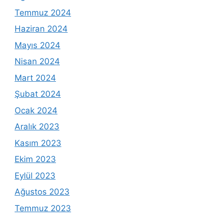
Temmuz 2024
Haziran 2024
Mayıs 2024
Nisan 2024
Mart 2024
Şubat 2024
Ocak 2024
Aralık 2023
Kasım 2023
Ekim 2023
Eylül 2023
Ağustos 2023
Temmuz 2023