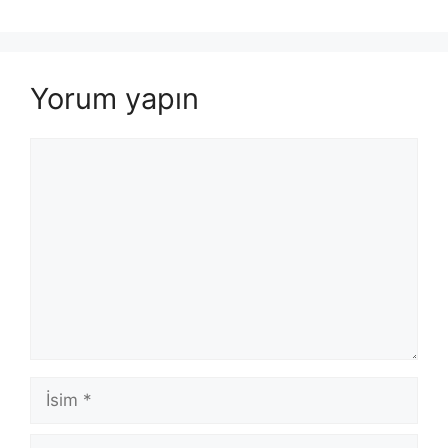
Yorum yapın
Yorum
İsim
E-