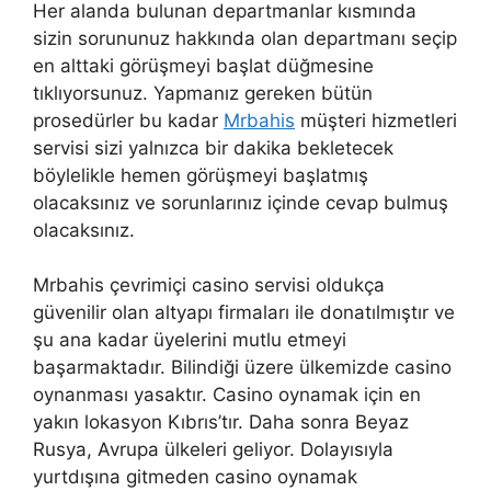
Her alanda bulunan departmanlar kısmında
sizin sorununuz hakkında olan departmanı seçip
en alttaki görüşmeyi başlat düğmesine
tıklıyorsunuz. Yapmanız gereken bütün
prosedürler bu kadar
Mrbahis
müşteri hizmetleri
servisi sizi yalnızca bir dakika bekletecek
böylelikle hemen görüşmeyi başlatmış
olacaksınız ve sorunlarınız içinde cevap bulmuş
olacaksınız.
Mrbahis çevrimiçi casino servisi oldukça
güvenilir olan altyapı firmaları ile donatılmıştır ve
şu ana kadar üyelerini mutlu etmeyi
başarmaktadır. Bilindiği üzere ülkemizde casino
oynanması yasaktır. Casino oynamak için en
yakın lokasyon Kıbrıs’tır. Daha sonra Beyaz
Rusya, Avrupa ülkeleri geliyor. Dolayısıyla
yurtdışına gitmeden casino oynamak