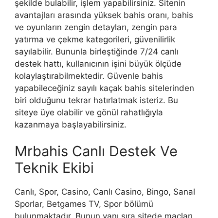
şekilde bulabilir, işlem yapabilirsiniz. Sitenin
avantajları arasında yüksek bahis oranı, bahis
ve oyunların zengin detayları, zengin para
yatırma ve çekme kategorileri, güvenilirlik
sayılabilir. Bununla birleştiğinde 7/24 canlı
destek hattı, kullanıcının işini büyük ölçüde
kolaylaştırabilmektedir. Güvenle bahis
yapabileceğiniz sayılı kaçak bahis sitelerinden
biri olduğunu tekrar hatırlatmak isteriz. Bu
siteye üye olabilir ve gönül rahatlığıyla
kazanmaya başlayabilirsiniz.
Mrbahis Canlı Destek Ve
Teknik Ekibi
Canlı, Spor, Casino, Canlı Casino, Bingo, Sanal
Sporlar, Betgames TV, Spor bölümü
bulunmaktadır. Bunun yanı sıra sitede maçları