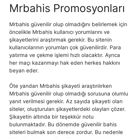
Mrbahis Promosyonları
Mrbahis güvenilir olup olmadığını belirlemek için
öncelikle Mrbahis kullanıcı yorumlarını ve
şikayetlerini araştırmak gerekir. Bu sitenin
kullanıcılarının yorumları çok güvenilirdir. Para
yatırma ve çekme işlemi hızlı olacaktır. Ayrıca
her maçı kazanmayı hak eden herkes hakkını
beyan eder.
Öte yandan Mrbahis şikayeti araştırılırken
Mrbahis güvenilir olup olmadığı sorusuna olumlu
yanıt verilmesi gerekir. Az sayıda şikayeti olan
siteler, oluşturulan şikayetlerdeki olayları çözer.
Şikayetin altında bir teşekkür notu
bulunmaktadır. Bu dönemde güvenilir bahis
siteleri bulmak son derece zordur. Bu nedenle