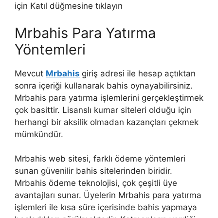
için Katıl düğmesine tıklayın
Mrbahis Para Yatırma
Yöntemleri
Mevcut
Mrbahis
giriş adresi ile hesap açtıktan
sonra içeriği kullanarak bahis oynayabilirsiniz.
Mrbahis para yatırma işlemlerini gerçekleştirmek
çok basittir. Lisanslı kumar siteleri olduğu için
herhangi bir aksilik olmadan kazançları çekmek
mümkündür.
Mrbahis web sitesi, farklı ödeme yöntemleri
sunan güvenilir bahis sitelerinden biridir.
Mrbahis ödeme teknolojisi, çok çeşitli üye
avantajları sunar. Üyelerin Mrbahis para yatırma
işlemleri ile kısa süre içerisinde bahis yapmaya