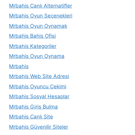
Mrbahis Canlı Alternatifler
Mrbahis Oyun Seçenekleri
Mrbahis Oyun Oynamak
Mrbahis Bahis Ofisi
Mrbahis Kategoriler
Mrbahis Oyun Oynama
Mrbahis
Mrbahis Web Site Adresi
Mrbahis Oyuncu Çekimi
Mrbahis Sosyal Hesaplar
Mrbahis Giriş Bulma
Mrbahis Canlı Site
Mrbahis Güvenilir Siteler