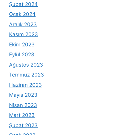
Şubat 2024
Ocak 2024
Aralık 2023
Kasım 2023
Ekim 2023
Eylül 2023
Ağustos 2023
Temmuz 2023
Haziran 2023
Mayıs 2023
Nisan 2023
Mart 2023
Şubat 2023