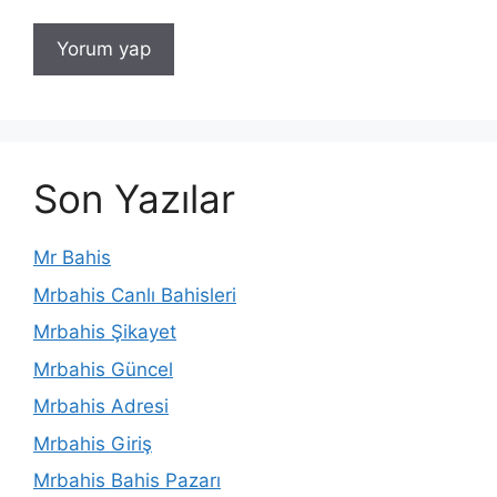
Son Yazılar
Mr Bahis
Mrbahis Canlı Bahisleri
Mrbahis Şikayet
Mrbahis Güncel
Mrbahis Adresi
Mrbahis Giriş
Mrbahis Bahis Pazarı