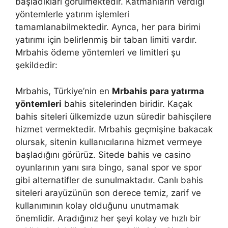
başladıkları görülmektedir. Katmanların verdiği
yöntemlerle yatırım işlemleri
tamamlanabilmektedir. Ayrıca, her para birimi
yatırımı için belirlenmiş bir taban limiti vardır.
Mrbahis ödeme yöntemleri ve limitleri şu
şekildedir:
Mrbahis, Türkiye’nin en
Mrbahis para yatırma
yöntemleri
bahis sitelerinden biridir. Kaçak
bahis siteleri ülkemizde uzun süredir bahisçilere
hizmet vermektedir. Mrbahis geçmişine bakacak
olursak, sitenin kullanıcılarına hizmet vermeye
başladığını görürüz. Sitede bahis ve casino
oyunlarının yanı sıra bingo, sanal spor ve spor
gibi alternatifler de sunulmaktadır. Canlı bahis
siteleri arayüzünün son derece temiz, zarif ve
kullanımının kolay olduğunu unutmamak
önemlidir. Aradığınız her şeyi kolay ve hızlı bir