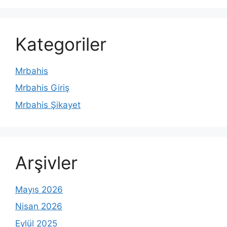
Kategoriler
Mrbahis
Mrbahis Giriş
Mrbahis Şikayet
Arşivler
Mayıs 2026
Nisan 2026
Eylül 2025