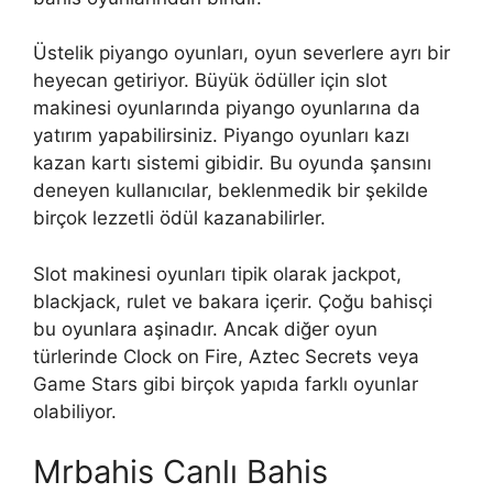
Üstelik piyango oyunları, oyun severlere ayrı bir
heyecan getiriyor. Büyük ödüller için slot
makinesi oyunlarında piyango oyunlarına da
yatırım yapabilirsiniz. Piyango oyunları kazı
kazan kartı sistemi gibidir. Bu oyunda şansını
deneyen kullanıcılar, beklenmedik bir şekilde
birçok lezzetli ödül kazanabilirler.
Slot makinesi oyunları tipik olarak jackpot,
blackjack, rulet ve bakara içerir. Çoğu bahisçi
bu oyunlara aşinadır. Ancak diğer oyun
türlerinde Clock on Fire, Aztec Secrets veya
Game Stars gibi birçok yapıda farklı oyunlar
olabiliyor.
Mrbahis Canlı Bahis