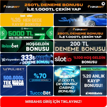
×
MRBAHIS GİRİŞ İÇİN TIKLAYINIZ!