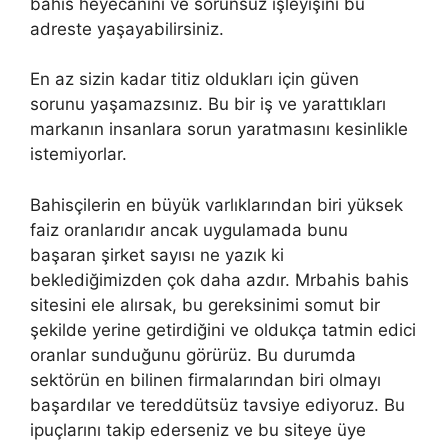
bahis heyecanını ve sorunsuz işleyişini bu
adreste yaşayabilirsiniz.
En az sizin kadar titiz oldukları için güven
sorunu yaşamazsınız. Bu bir iş ve yarattıkları
markanın insanlara sorun yaratmasını kesinlikle
istemiyorlar.
Bahisçilerin en büyük varlıklarından biri yüksek
faiz oranlarıdır ancak uygulamada bunu
başaran şirket sayısı ne yazık ki
beklediğimizden çok daha azdır. Mrbahis bahis
sitesini ele alırsak, bu gereksinimi somut bir
şekilde yerine getirdiğini ve oldukça tatmin edici
oranlar sunduğunu görürüz. Bu durumda
sektörün en bilinen firmalarından biri olmayı
başardılar ve tereddütsüz tavsiye ediyoruz. Bu
ipuçlarını takip ederseniz ve bu siteye üye