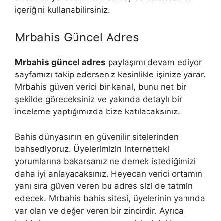
içeriğini kullanabilirsiniz.
Mrbahis Güncel Adres
Mrbahis güncel adres
paylaşımı devam ediyor
sayfamızı takip ederseniz kesinlikle işinize yarar.
Mrbahis güven verici bir kanal, bunu net bir
şekilde göreceksiniz ve yakında detaylı bir
inceleme yaptığımızda bize katılacaksınız.
Bahis dünyasının en güvenilir sitelerinden
bahsediyoruz. Üyelerimizin internetteki
yorumlarına bakarsanız ne demek istediğimizi
daha iyi anlayacaksınız. Heyecan verici ortamın
yanı sıra güven veren bu adres sizi de tatmin
edecek. Mrbahis bahis sitesi, üyelerinin yanında
var olan ve değer veren bir zincirdir. Ayrıca