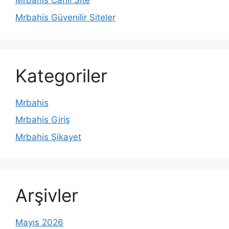
Mrbahis Canlı Site
Mrbahis Güvenilir Siteler
Kategoriler
Mrbahis
Mrbahis Giriş
Mrbahis Şikayet
Arşivler
Mayıs 2026