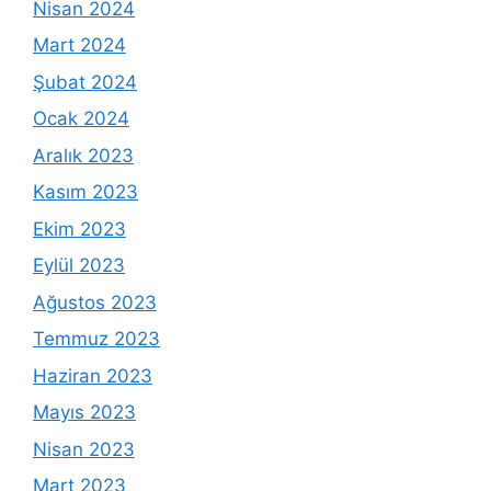
Nisan 2024
Mart 2024
Şubat 2024
Ocak 2024
Aralık 2023
Kasım 2023
Ekim 2023
Eylül 2023
Ağustos 2023
Temmuz 2023
Haziran 2023
Mayıs 2023
Nisan 2023
Mart 2023