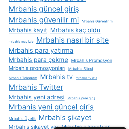
Mrbahis güncel giriş
Mrbahis güvenilir mi
Mrbahis Güvenlir mi
Mrbahis kaç oldu
Mrbahis kayıt
Mrbahis nasıl bir site
mrbahis maç izle
Mrbahis para yatırma
Mrbahis para çekme
Mrbahis Promosyon
Mrbahis promosyonları
Mrbahis Sitesi
Mrbahis tv
Mrbahis Telegram
mrbahis tv izle
Mrbahis Twitter
Mrbahis yeni adresi
Mrbahis yeni giriş
Mrbahis yeni güncel giriş
Mrbahis şikayet
Mrbahis Üyelik
Mrbahis şikayet var
Mrbahis şikayetvar