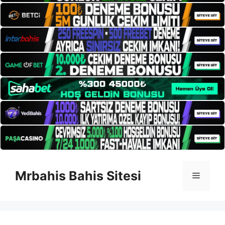
İçeriğe
atla
Mrbahis Bahis Sitesi
Menü