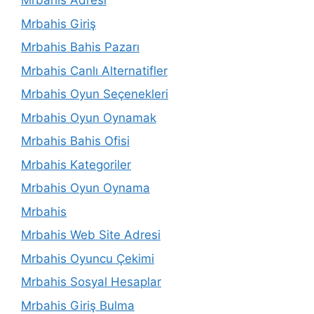
Mrbahis Adresi
Mrbahis Giriş
Mrbahis Bahis Pazarı
Mrbahis Canlı Alternatifler
Mrbahis Oyun Seçenekleri
Mrbahis Oyun Oynamak
Mrbahis Bahis Ofisi
Mrbahis Kategoriler
Mrbahis Oyun Oynama
Mrbahis
Mrbahis Web Site Adresi
Mrbahis Oyuncu Çekimi
Mrbahis Sosyal Hesaplar
Mrbahis Giriş Bulma