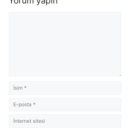
Yorum yapın
Yorum
İsim
E-
posta
İnternet
sitesi