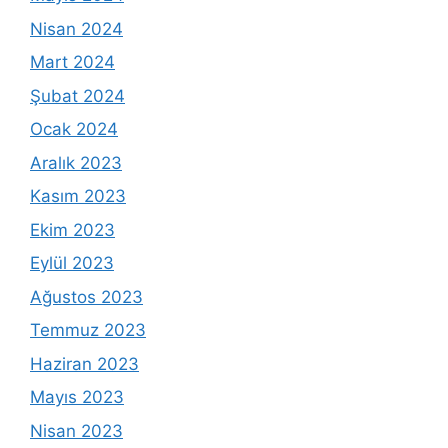
Nisan 2024
Mart 2024
Şubat 2024
Ocak 2024
Aralık 2023
Kasım 2023
Ekim 2023
Eylül 2023
Ağustos 2023
Temmuz 2023
Haziran 2023
Mayıs 2023
Nisan 2023