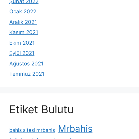
Şubat 2022
Ocak 2022
Aralık 2021
Kasım 2021
Ekim 2021
Eylül 2021
Ağustos 2021
Temmuz 2021
Etiket Bulutu
Mrbahis
bahis sitesi mrbahis