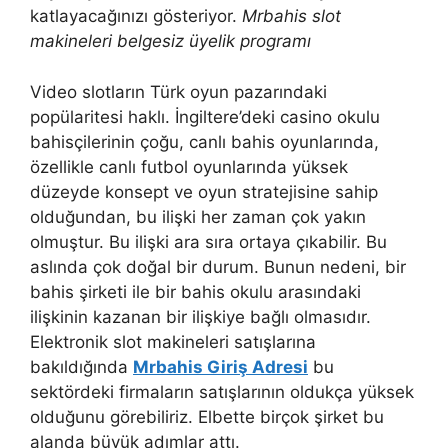
katlayacağınızı gösteriyor.
Mrbahis slot
makineleri belgesiz üyelik programı
Video slotların Türk oyun pazarındaki
popülaritesi haklı. İngiltere’deki casino okulu
bahisçilerinin çoğu, canlı bahis oyunlarında,
özellikle canlı futbol oyunlarında yüksek
düzeyde konsept ve oyun stratejisine sahip
olduğundan, bu ilişki her zaman çok yakın
olmuştur. Bu ilişki ara sıra ortaya çıkabilir. Bu
aslında çok doğal bir durum. Bunun nedeni, bir
bahis şirketi ile bir bahis okulu arasındaki
ilişkinin kazanan bir ilişkiye bağlı olmasıdır.
Elektronik slot makineleri satışlarına
bakıldığında
Mrbahis Giriş Adresi
bu
sektördeki firmaların satışlarının oldukça yüksek
olduğunu görebiliriz. Elbette birçok şirket bu
alanda büyük adımlar attı.