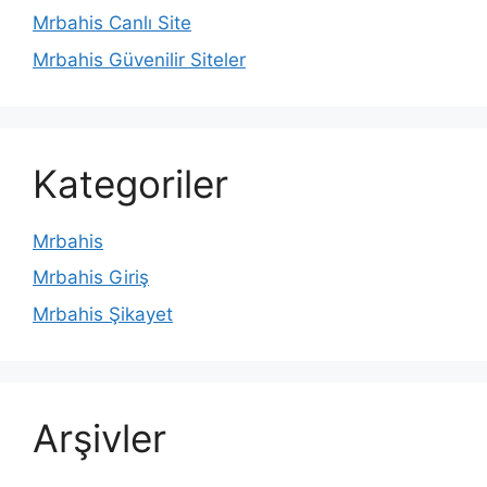
Mrbahis Canlı Site
Mrbahis Güvenilir Siteler
Kategoriler
Mrbahis
Mrbahis Giriş
Mrbahis Şikayet
Arşivler