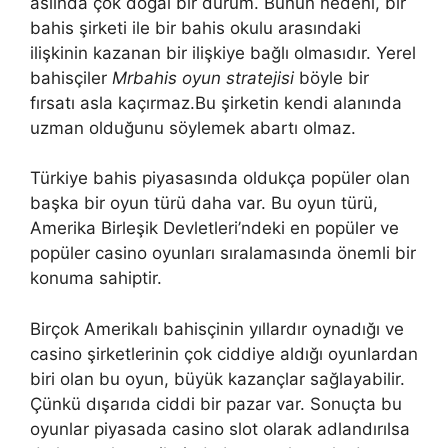
aslında çok doğal bir durum. Bunun nedeni, bir
bahis şirketi ile bir bahis okulu arasındaki
ilişkinin kazanan bir ilişkiye bağlı olmasıdır. Yerel
bahisçiler
Mrbahis oyun stratejisi
böyle bir
fırsatı asla kaçırmaz.Bu şirketin kendi alanında
uzman olduğunu söylemek abartı olmaz.
Türkiye bahis piyasasında oldukça popüler olan
başka bir oyun türü daha var. Bu oyun türü,
Amerika Birleşik Devletleri’ndeki en popüler ve
popüler casino oyunları sıralamasında önemli bir
konuma sahiptir.
Birçok Amerikalı bahisçinin yıllardır oynadığı ve
casino şirketlerinin çok ciddiye aldığı oyunlardan
biri olan bu oyun, büyük kazançlar sağlayabilir.
Çünkü dışarıda ciddi bir pazar var. Sonuçta bu
oyunlar piyasada casino slot olarak adlandırılsa