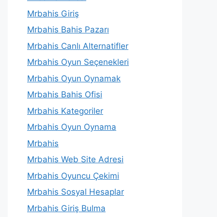
Mrbahis Giriş
Mrbahis Bahis Pazarı
Mrbahis Canlı Alternatifler
Mrbahis Oyun Seçenekleri
Mrbahis Oyun Oynamak
Mrbahis Bahis Ofisi
Mrbahis Kategoriler
Mrbahis Oyun Oynama
Mrbahis
Mrbahis Web Site Adresi
Mrbahis Oyuncu Çekimi
Mrbahis Sosyal Hesaplar
Mrbahis Giriş Bulma